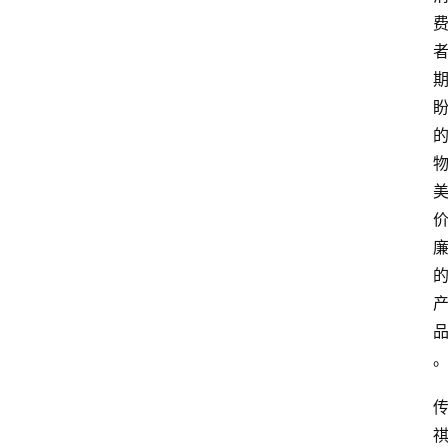
电
商
电
登录
注册
商
服
务
跨
境
电
商
电
商
专
栏