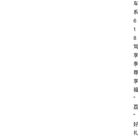
6
1
8
“
”