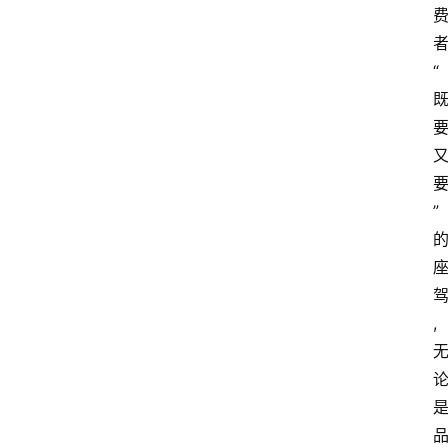
“
”
,