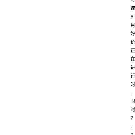
6
,
7
.
0