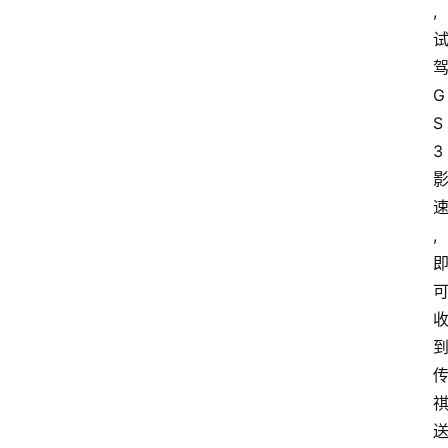
,
G
S
3
,