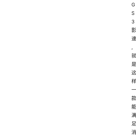
G
会
S
议
3
展
览
,