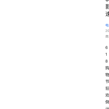
电
2
商
6
1
8