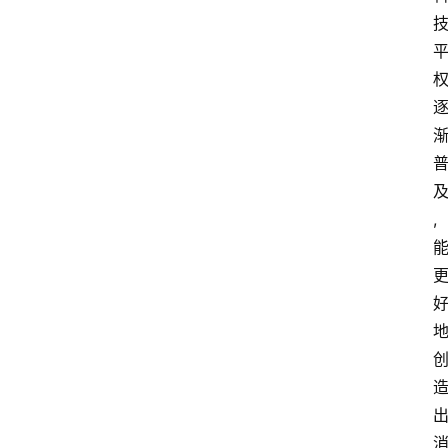
首
页
快
讯
头
条
电
,
商
产
业
电
商
领
域