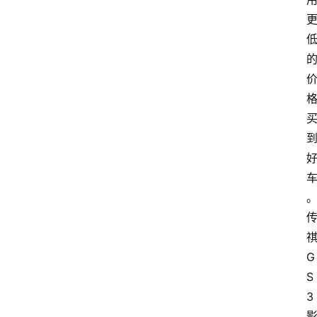
G
S
3