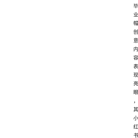
会
议
展
览