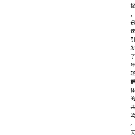
首
页
快
讯
头
条
电
商
产
业
电
商
领
域