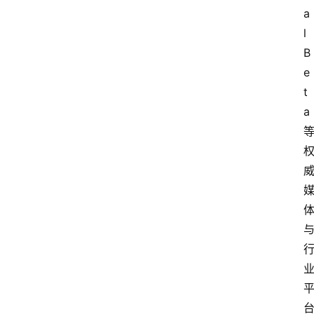
a
l
B
e
t
a