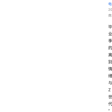
电
2
商
Z
“