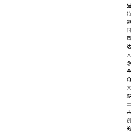
电
商
电
登录
注册
商
服
务
@
跨
境
电
商
电
王
商
专
栏