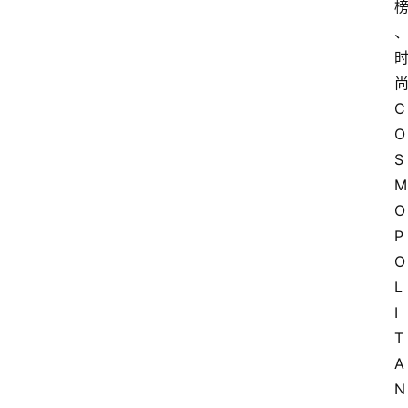
C
O
S
M
O
P
O
L
I
T
A
N