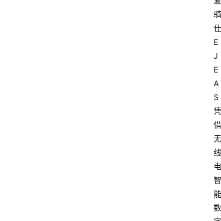
E
J
E
A
S