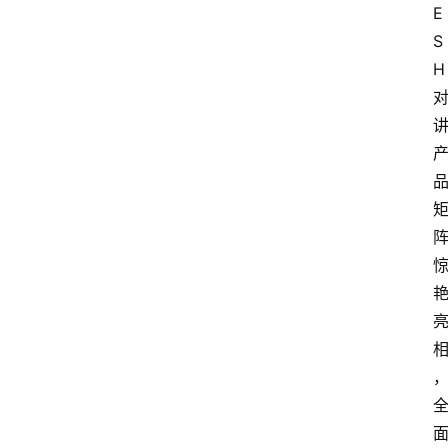
E
S
H