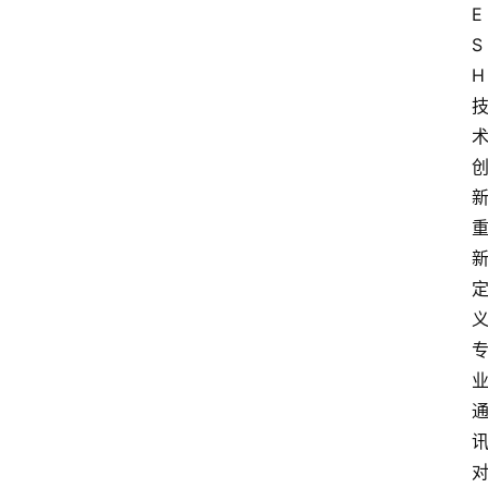
E
S
H