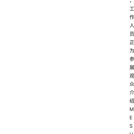
M
E
S