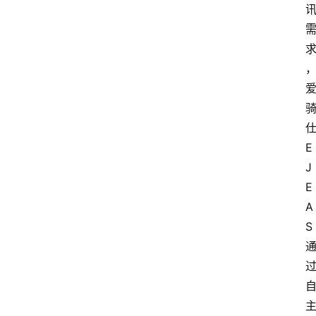
会
议
展
览
E
J
E
A
S