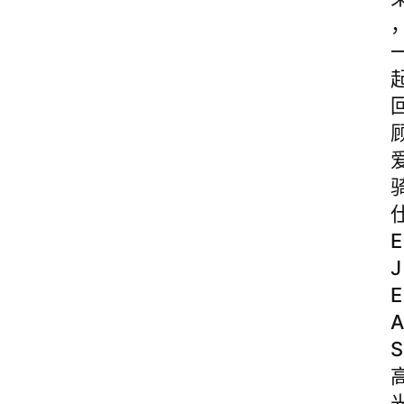
E
J
E
A
S