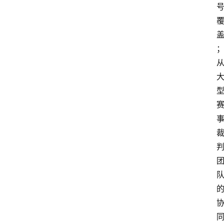
首
页
快
讯
头
条
电
商
产
业
电
商
领
域