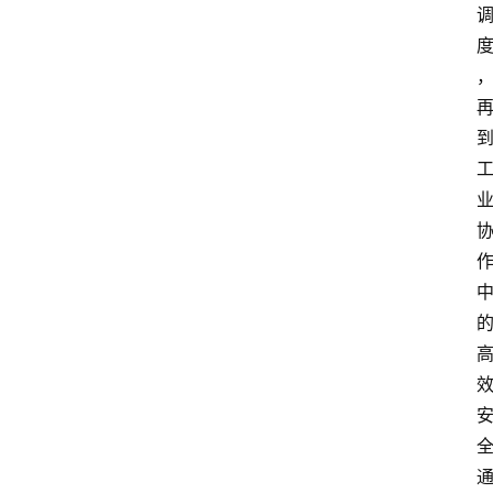
电
商
电
登录
注册
商
服
务
跨
境
电
商
电
商
专
栏