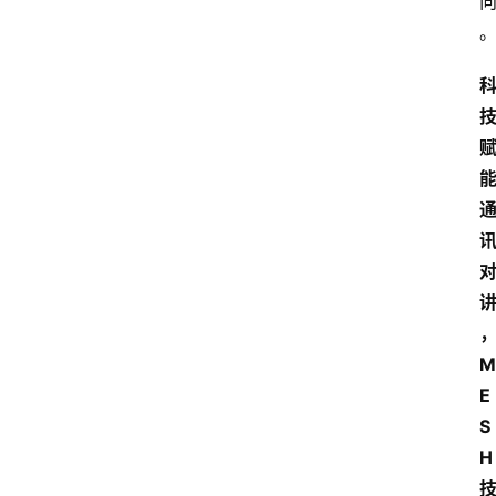
M
E
S
H