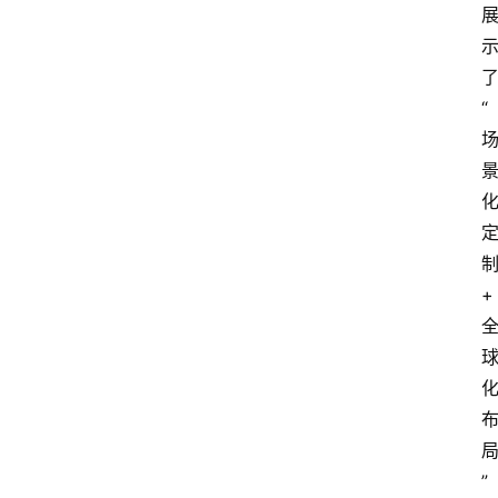
“
+
”