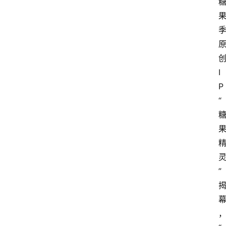
I
P
“
”