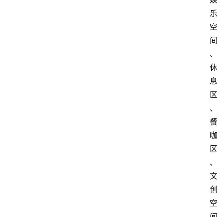
首
页
快
讯
头
条
电
商
产
业
电
商
领
域