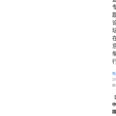
电
2
商