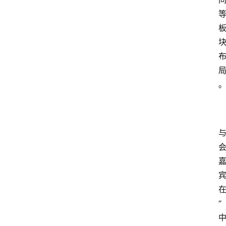
电
商
电
登录
注册
商
服
务
跨
境
电
商
电
商
专
“
栏