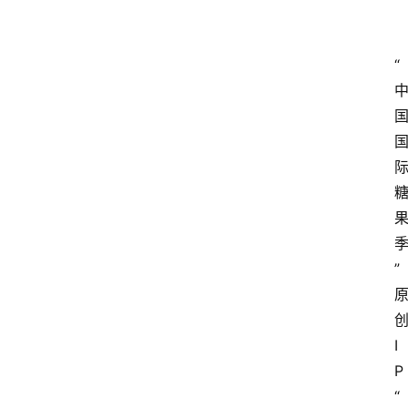
“
”
I
P
“