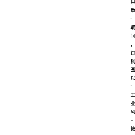
”
“
+