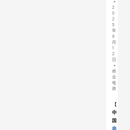
•
2
0
2
5
年
9
月
1
2
日
•
商
业
电
商
【
中
国
电