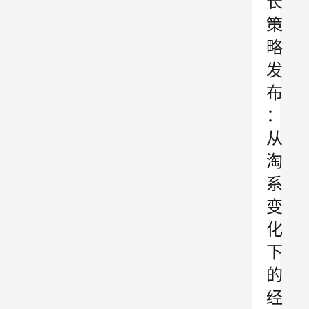
长
策
略
发
布
：
从
淘
系
变
化
下
的
经