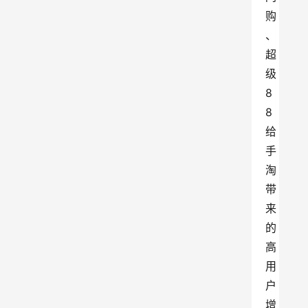
购
、
超
级
8
8
给
手
淘
带
来
的
高
用
户
增