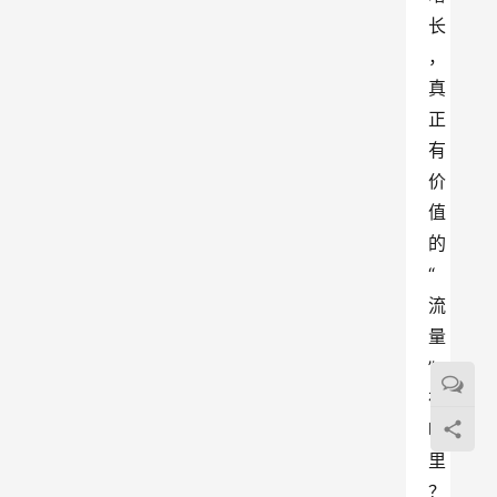
长
，
真
正
有
价
值
的
“
流
量
”
在
哪
里
？