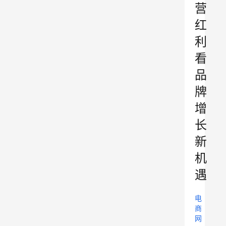
营
红
利
看
品
牌
增
长
新
机
遇
电
商
网