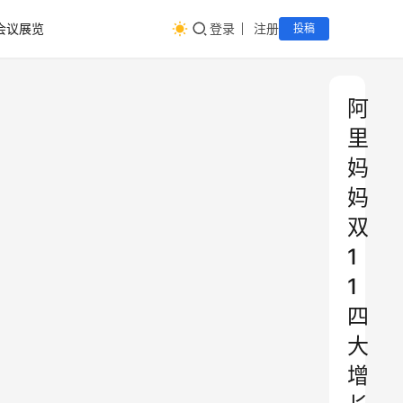
会议展览
登录
注册
投稿
阿
里
妈
妈
双
1
1
四
大
增