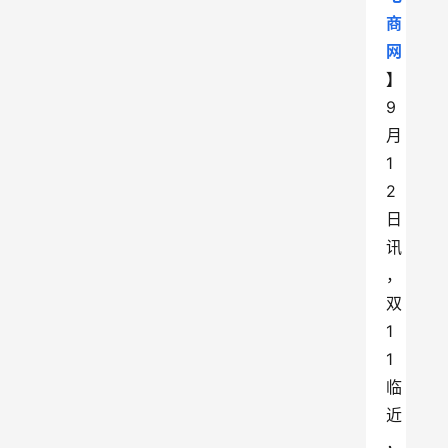
商
网
】
9
月
1
2
日
讯
，
双
1
1
临
近
，