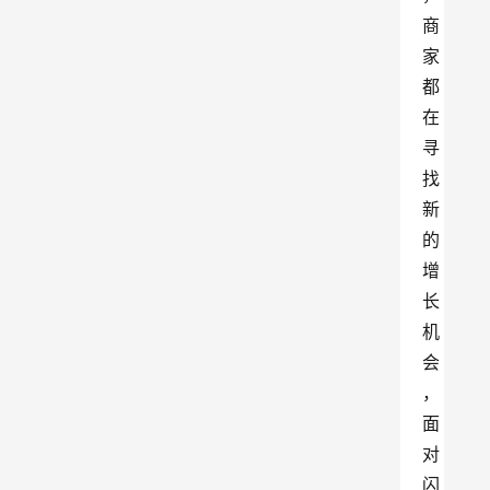
商
家
都
在
寻
找
新
的
增
长
机
会
，
面
对
闪