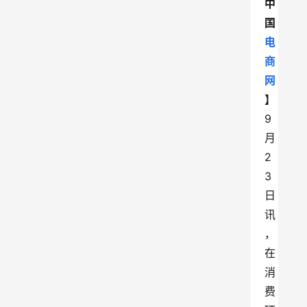
中
国
电
商
网
】
9
月
2
3
日
讯
，
在
消
费