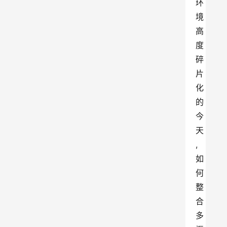
环
境
高
度
碎
片
化
的
今
天
,
如
何
整
合
多