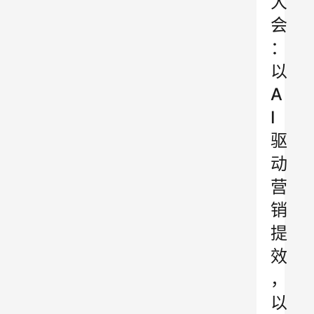
大
会
：
以
A
I
驱
动
营
销
提
效
，
以