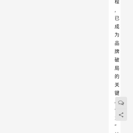
程
,
已
成
为
品
牌
破
局
的
关
键
。
作
为
“