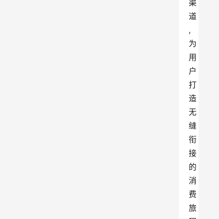
渠
道
,
为
用
户
打
造
无
缝
衔
接
的
消
费
旅