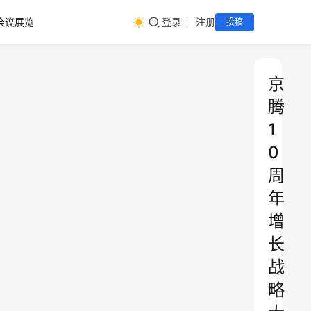
会议展览
登录
注册
投稿
京
腾
1
0
周
年
增
长
战
略