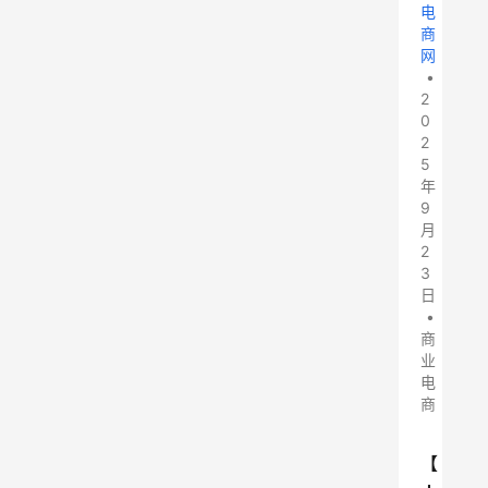
电
商
网
•
2
0
2
5
年
9
月
2
3
日
•
商
业
电
商
【