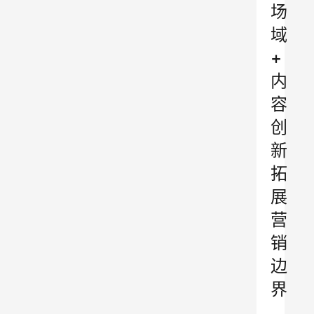
场
域
+
内
容
创
新
拓
展
营
销
边
界