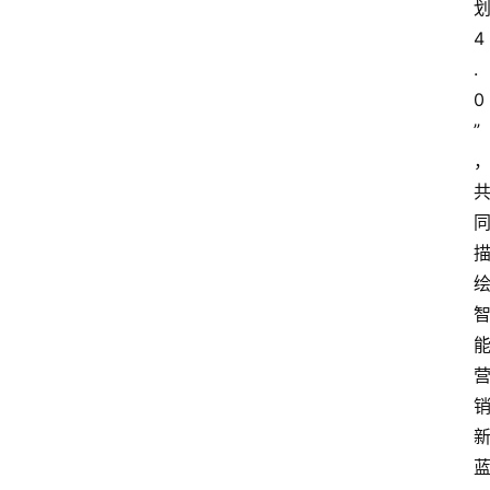
4
.
0
”