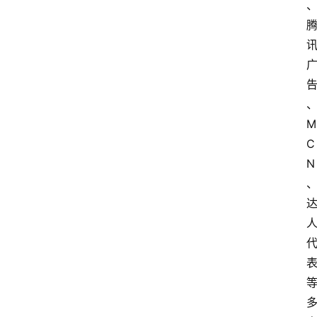
M
C
N