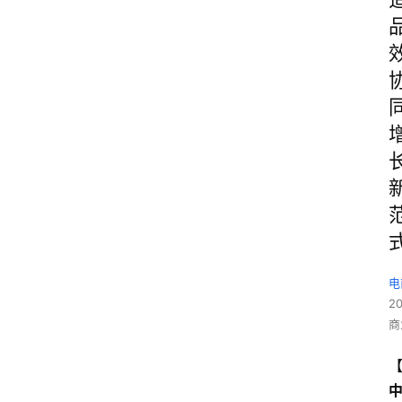
电
2
商