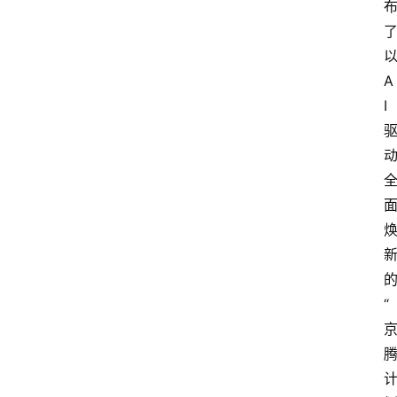
A
I
“