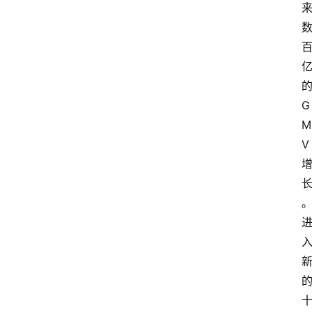
首
页
快
讯
G
头
M
条
电
V
商
产
业
电
商
领
域