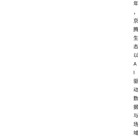
电
商
电
登录
注册
商
服
务
A
跨
I
境
电
商
电
商
专
栏