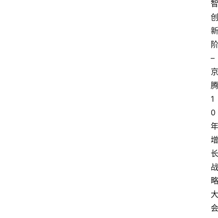
–
1
0