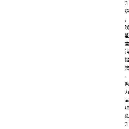
会
议
展
览