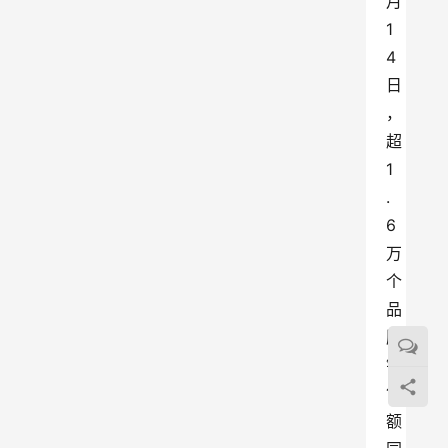
月
1
4
日
，
超
1
.
6
万
个
品
牌
销
售
额