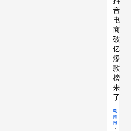
抖
音
电
商
破
亿
爆
款
榜
来
了
电
商
网
•