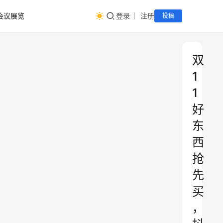
会议展览
登录
注册
投稿
双
1
1
好
东
西
抢
先
买
，