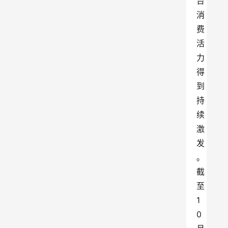
台
消
费
活
力
得
到
持
续
激
发
。
截
至
1
0