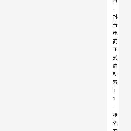
日
，
抖
音
电
商
正
式
启
动
双
1
1
，
抢
先