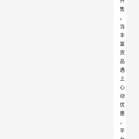
开
售
。
当
丰
富
货
品
遇
上
心
动
优
惠
，
平