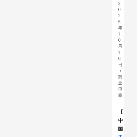
2
0
2
5
年
1
0
月
1
6
日
•
商
业
电
商
【
中
国