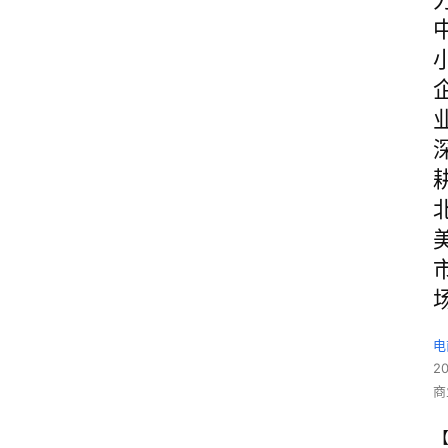
电
2
商