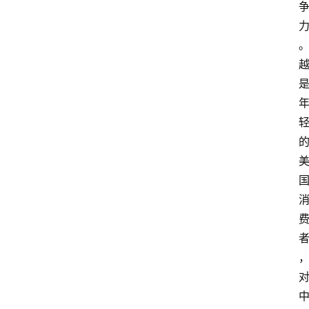
会
议
展
览