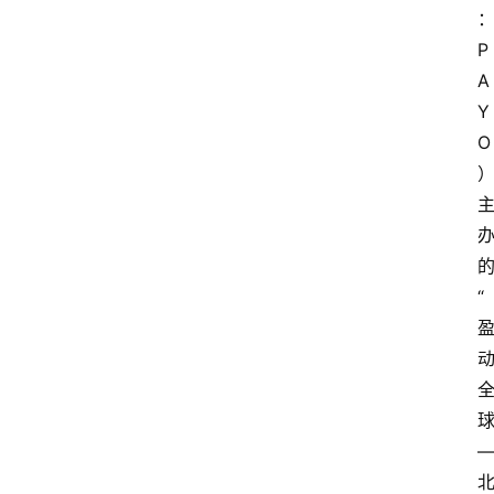
P
A
Y
O
“