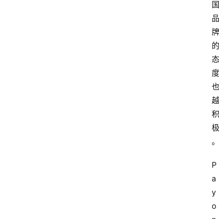
P
a
y
o