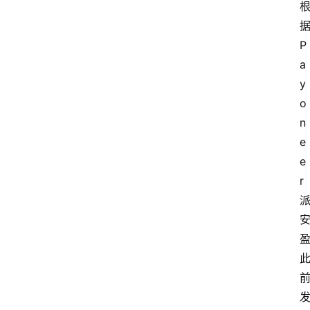
P
a
y
o
n
e
e
r