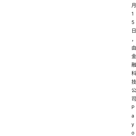
1
5
P
a
y
o