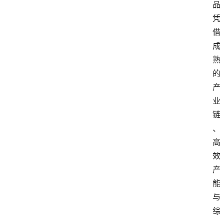
首
页
快
讯
头
条
电
商
产
业
电
商
领
域