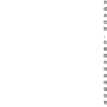
电
商
电
登录
注册
商
服
务
跨
境
电
商
电
商
专
栏