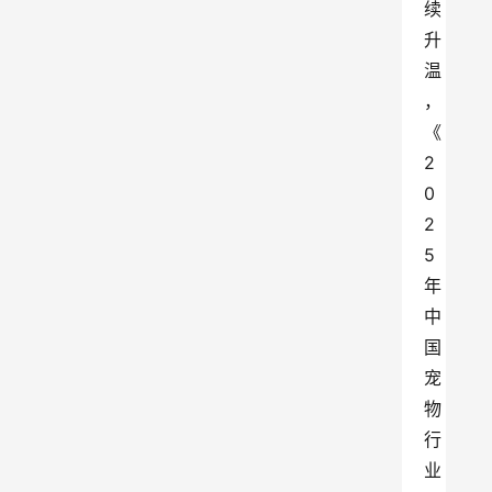
续
升
温
，
《
2
0
2
5
年
中
国
宠
物
行
业