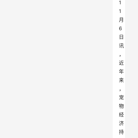
1
1
月
6
日
讯
，
近
年
来
，
宠
物
经
济
持