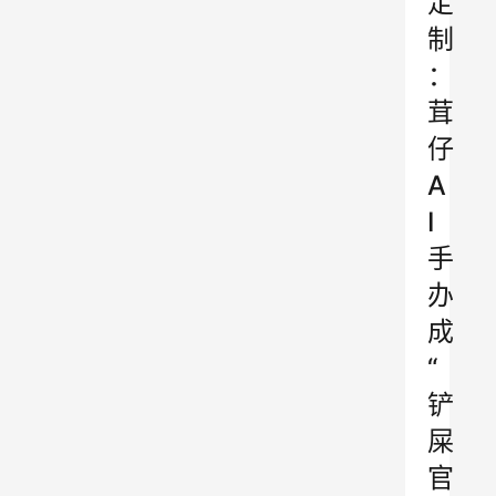
定
制
：
茸
仔
A
I
手
办
成
“
铲
屎
官