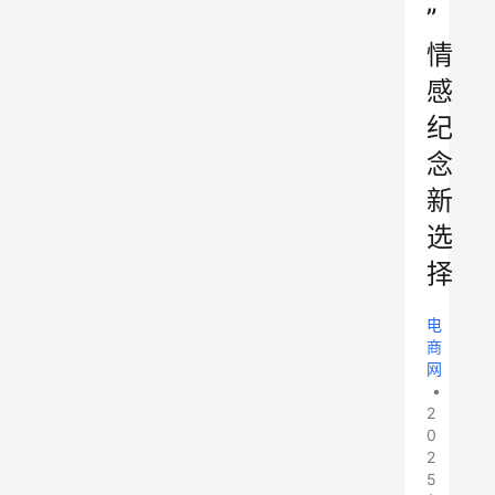
”
情
感
纪
念
新
选
择
电
商
网
•
2
0
2
5