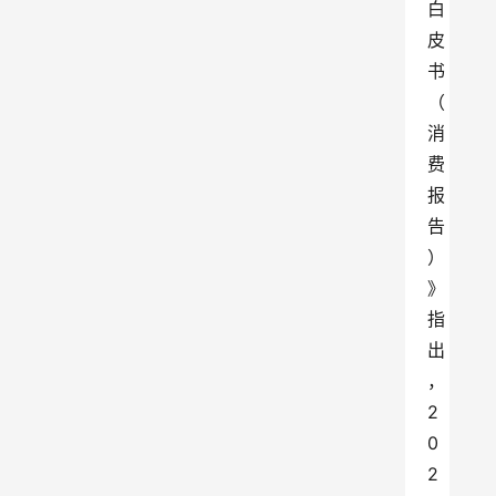
白
皮
书
（
消
费
报
告
）
》
指
出
，
2
0
2