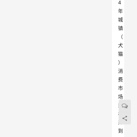
4
年
城
镇
（
犬
猫
）
消
费
市
场
规
模
达
到