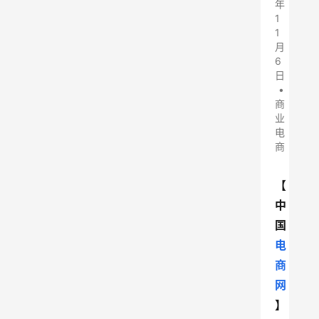
年
1
1
月
6
日
•
商
业
电
商
【
中
国
电
商
网
】