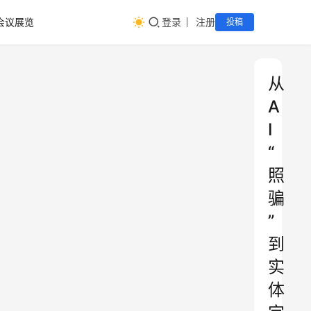
会议展览
登录
注册
投稿
从
A
I
“
照
骗
”
到
实
体