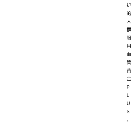
P
L
U
S