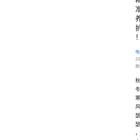
电
2
商