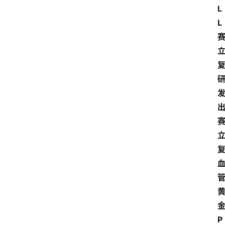
电
L
商
L
电
登录
注册
商
服
务
跨
境
电
商
电
商
专
栏
P