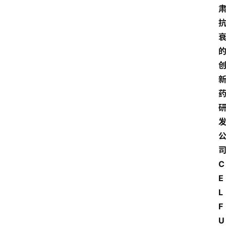
首
页
快
讯
头
条
电
商
产
业
C
电
E
商
L
F
领
域
U