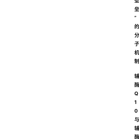
”
Q
1
0