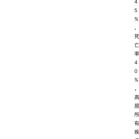
4
5
%
4
0
%