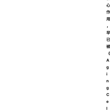
A
g
i
n
g 
C
e
l