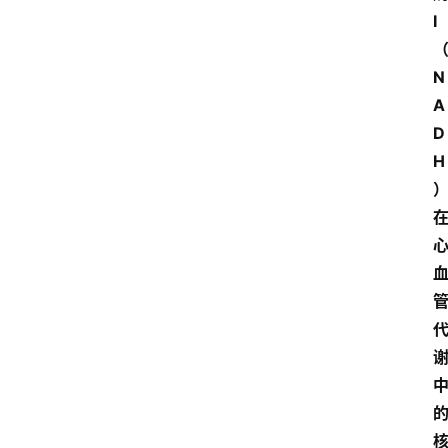
Ⅰ
N
A
D
H