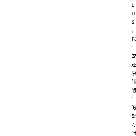
L
会
U
议
展
S
览
“
”