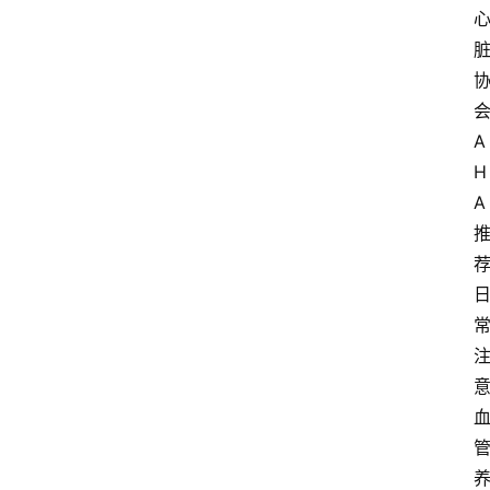
A
H
A