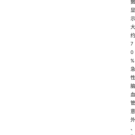
7
0
%