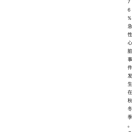
7
6
%