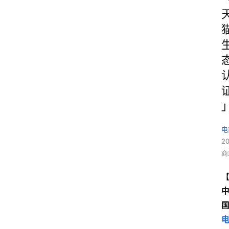
电
2
商