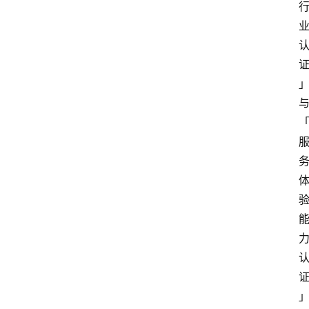
」
与
」