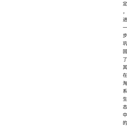
会
议
展
览