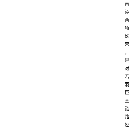
首
页
快
讯
头
条
电
商
产
业
电
商
领
域