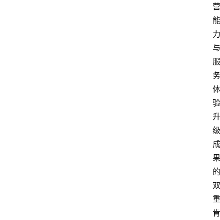
电
商
电
登录
注册
商
服
务
跨
境
电
商
电
商
专
栏