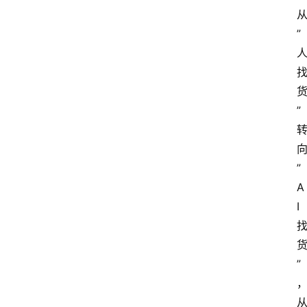
”
”
”
A
I
”