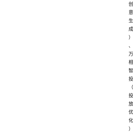
会
议
展
览