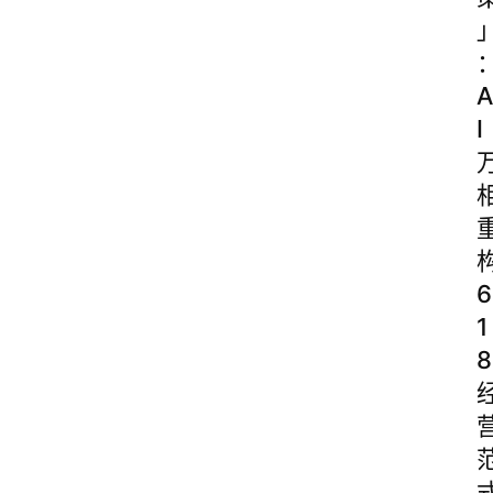
A
I
6
1
8