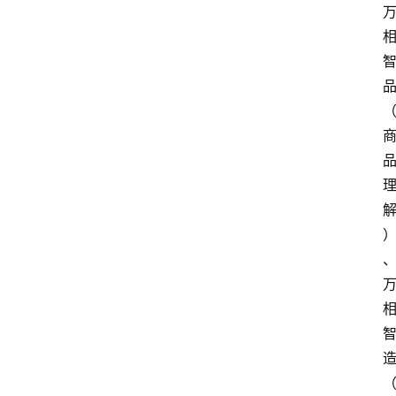
电
商
电
登录
注册
商
服
务
跨
境
电
商
电
商
专
栏