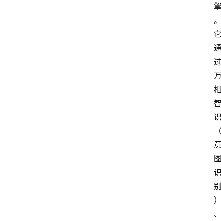
首
页
快
讯
头
条
电
商
产
业
电
商
领
域