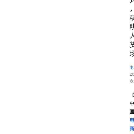
电
2
商