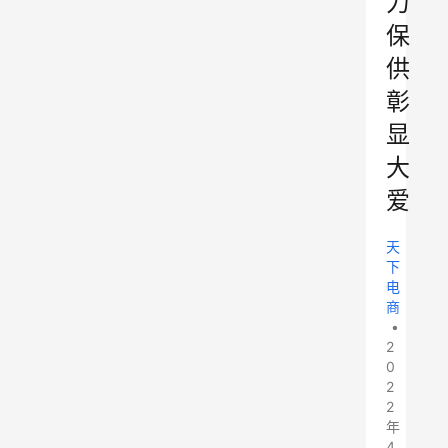
力
保
供
彰
显
大
爱
天
下
电
商
•
2
0
2
2
年
4