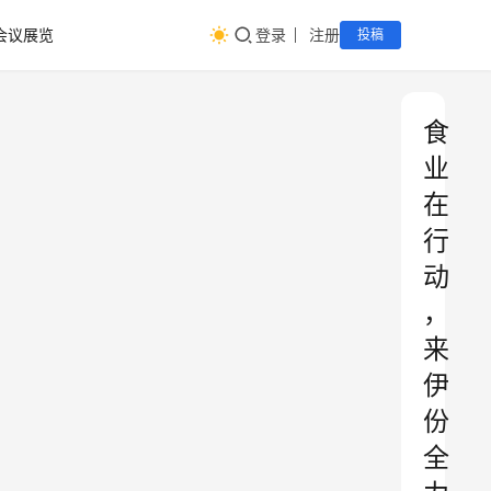
会议展览
登录
注册
投稿
食
业
在
行
动
，
来
伊
份
全