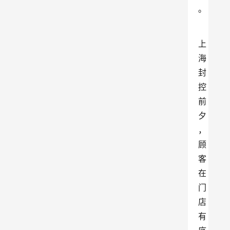
。
上
海
封
控
前
夕
，
顾
客
在
门
店
有