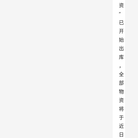
资
”
已
开
始
出
库
，
全
部
物
资
将
于
近
日