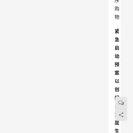
序
购
物
紧
急
启
动
预
案
以
创
纪
录
速
度
生