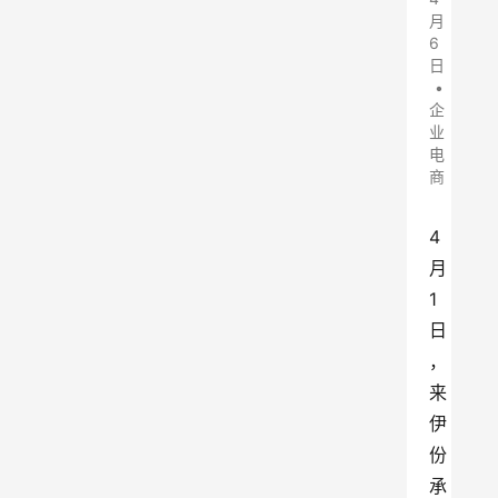
月
6
日
•
企
业
电
商
4
月
1
日
，
来
伊
份
承