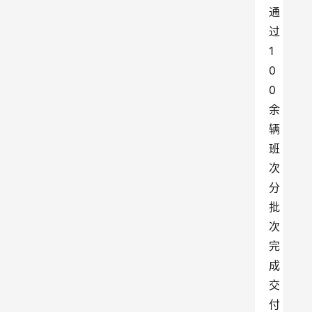
通
过
1
0
0
余
辆
班
次
分
批
次
完
成
交
付