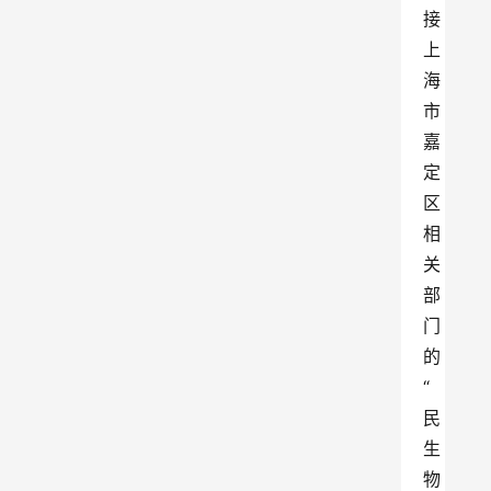
接
上
海
市
嘉
定
区
相
关
部
门
的
“
民
生
物