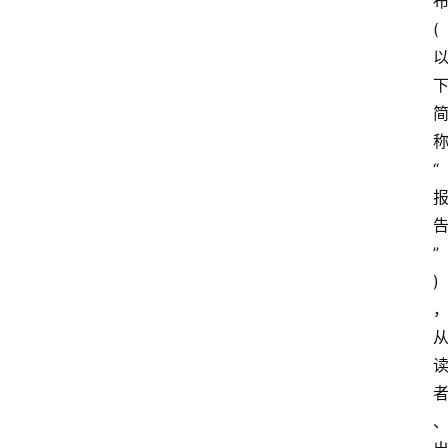
(
“
”
)