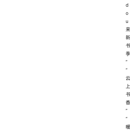
d
o
u
”
“
”
“