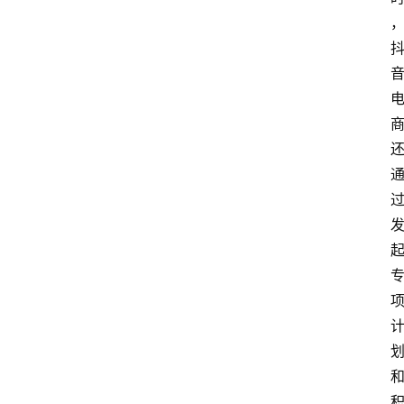
首
页
快
讯
头
条
电
商
产
业
电
商
领
域