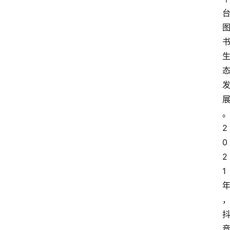
会
议
展
览
2
0
2
1