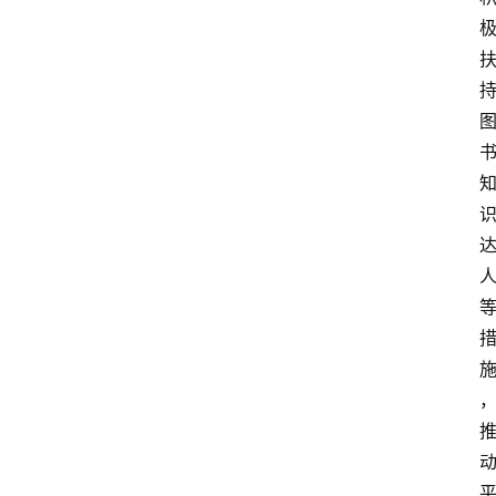
电
商
电
登录
注册
商
服
务
跨
境
电
商
电
商
专
栏