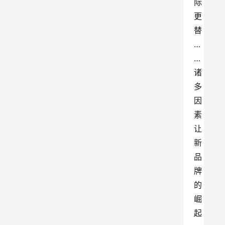
际
更
替
…
…
诸
多
因
素
让
新
品
牌
的
崛
起