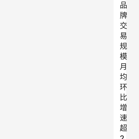
品
牌
交
易
规
模
月
均
环
比
增
速
超
2