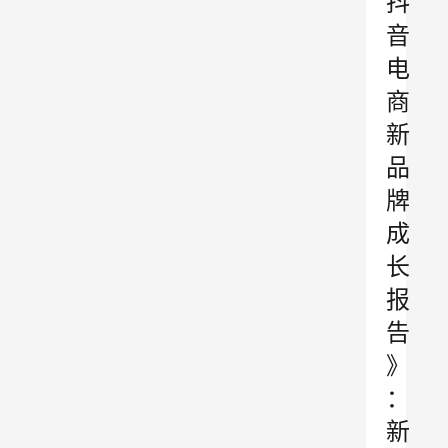
抖
音
电
商
新
品
牌
成
长
报
告
》
：
新