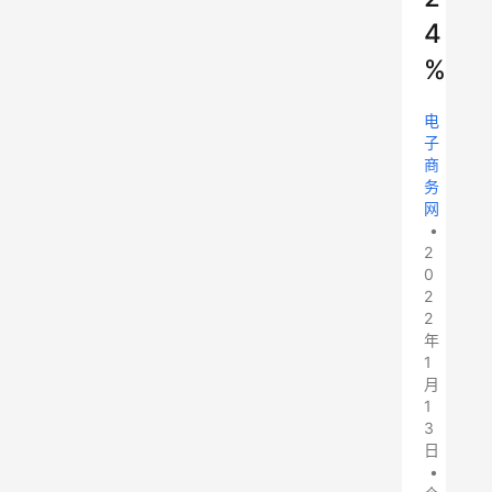
4
%
电
子
商
务
网
•
2
0
2
2
年
1
月
1
3
日
•