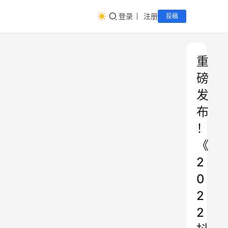
登录
注册
投稿
重
磅
发
布
！
《
2
0
2
2