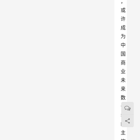
，
或
许
成
为
中
国
商
业
未
来
数
十
年
的
主