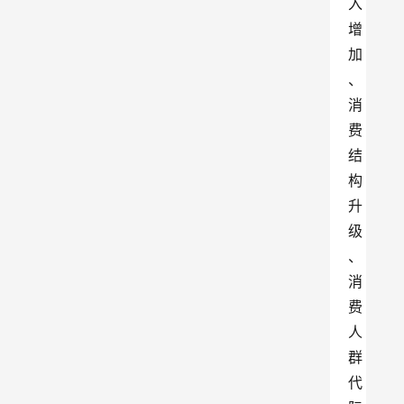
入
增
加
、
消
费
结
构
升
级
、
消
费
人
群
代