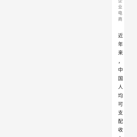
企
业
电
商
近
年
来
，
中
国
人
均
可
支
配
收