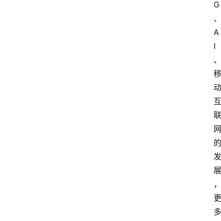
G
A
I