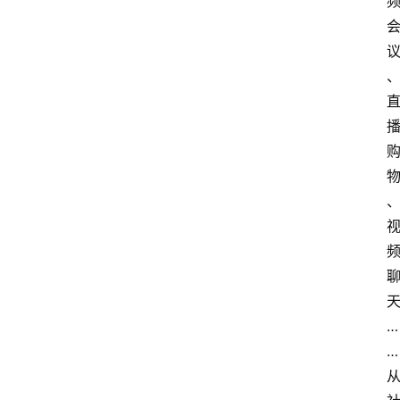
电
商
电
登录
注册
商
服
务
跨
境
电
商
电
…
商
专
…
栏