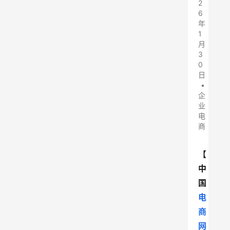
2
6
年
1
月
3
0
日
•
企
业
电
商
【
中
国
电
商
网