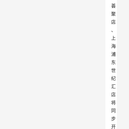
荟
聚
店
、
上
海
浦
东
世
纪
汇
店
将
同
步
开