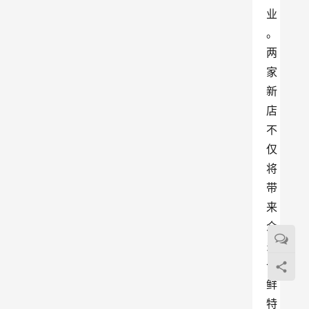
业
。
两
家
新
店
不
仅
将
带
来
众
多
七
鲜
特