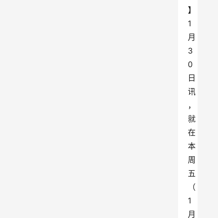
】
1
月
3
0
日
讯
，
就
在
本
周
五
（
1
月