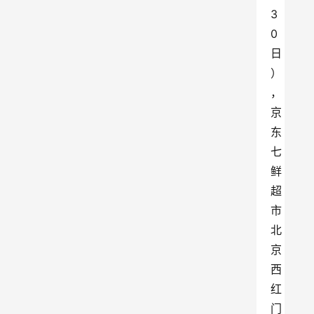
3
0
日
）
，
京
东
七
鲜
超
市
北
京
西
红
门