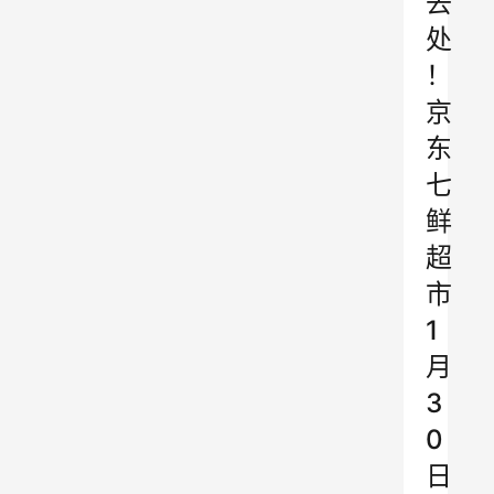
去
处
！
京
东
七
鲜
超
市
1
月
3
0
日