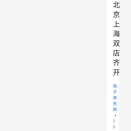
北
京
上
海
双
店
齐
开
电
子
商
务
网
•
2
0