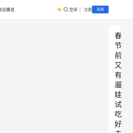
会议展览
登录
注册
投稿
春
节
前
又
有
遛
娃
试
吃
好