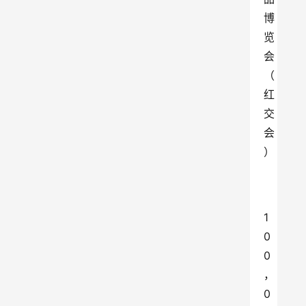
博
览
会
（
红
交
会
）
1
0
0
，
0