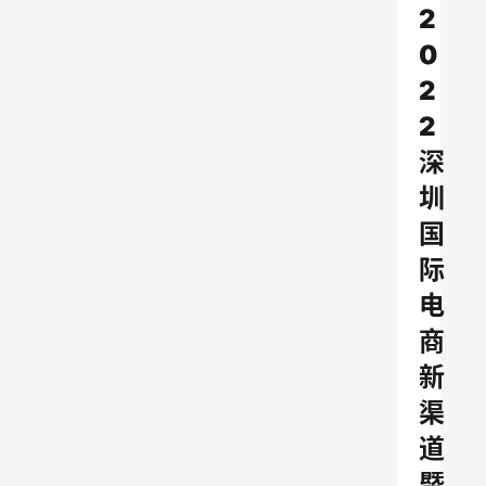
2
0
2
2
深
圳
国
际
电
商
新
渠
道
暨