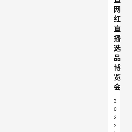
网
红
直
播
选
品
博
览
会
2
0
2
2