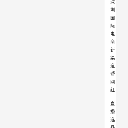
深
圳
国
际
电
商
新
渠
道
暨
网
红
直
播
选
品