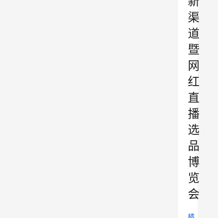
新
渠
道
暨
网
红
直
播
选
品
博
览
会
橘