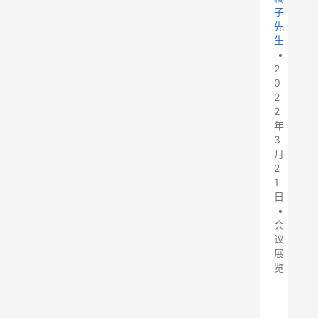
子
先
生
•
2
0
2
2
年
3
月
2
1
日
•
会
议
展
览