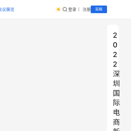
会议展览
登录
注册
投稿
2
0
2
2
深
圳
国
际
电
商