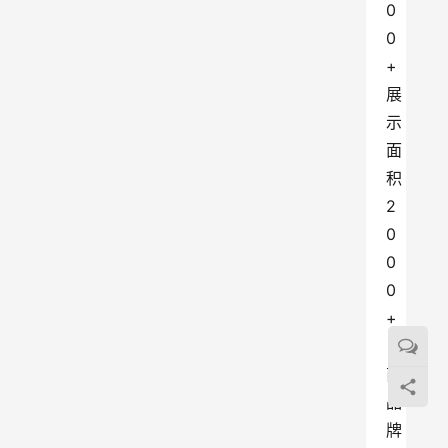
0
0
+
展
示
面
积 
2
0
0
0
+
电
商
品
牌 