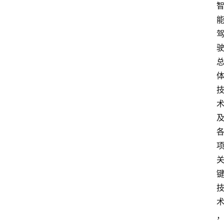
会
议
展
览