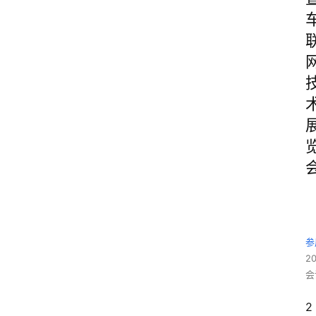
参
2
会
2