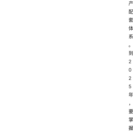
电
商
电
登录
注册
商
服
务
2
跨
0
境
2
电
商
5
电
商
专
栏