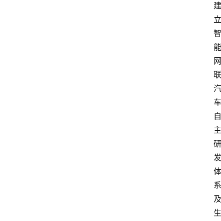
首
页
快
讯
头
条
电
商
产
业
电
商
领
域