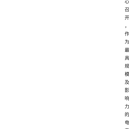
会
议
展
览