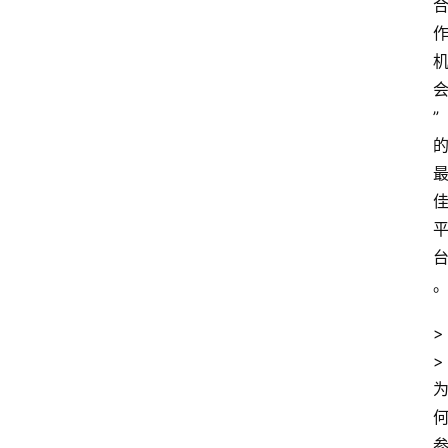
”
>
>