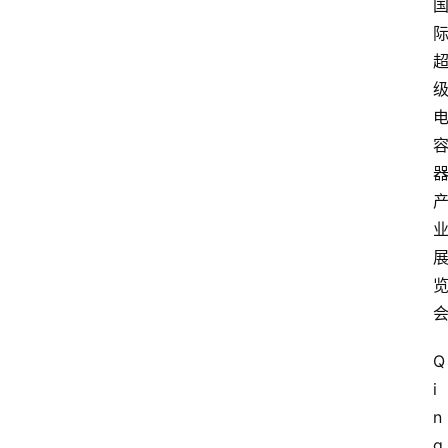
Q
i
n
g