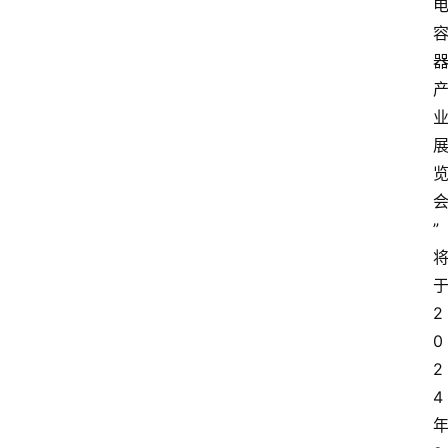
首
页
快
讯
头
条
电
”
商
产
业
2
电
0
商
2
4
领
域