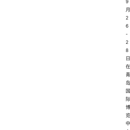
9
电
商
2
6
电
登录
注册
商
-
服
2
务
8
跨
境
电
商
电
商
专
栏