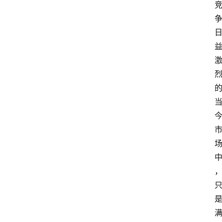
首
页
快
讯
头
条
电
商
产
业
电
商
领
域