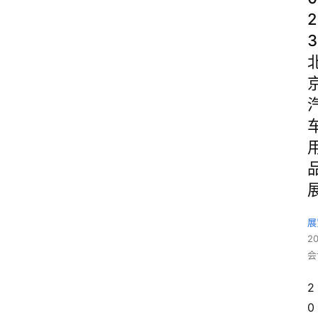
2
3
展
2
会
2
0