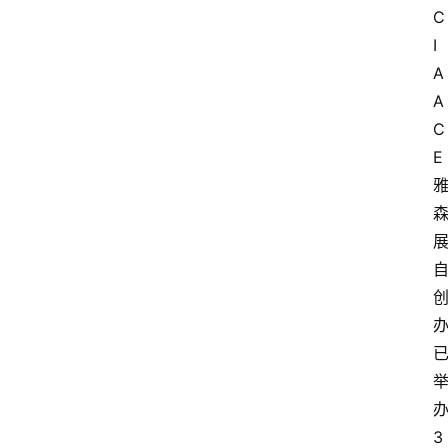
C
I
A
A
C
E
3