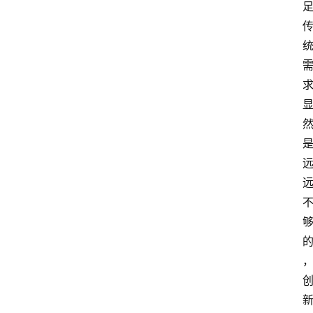
电
商
电
登录
注册
商
服
务
跨
境
电
商
电
商
专
栏