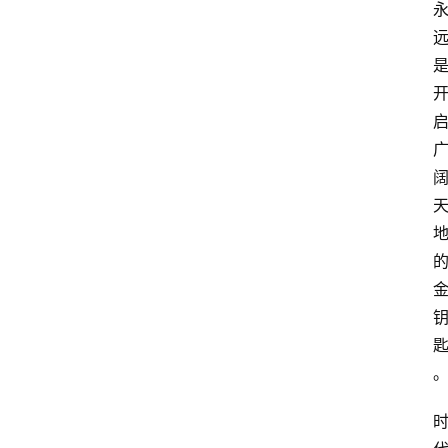
会
议
展
览