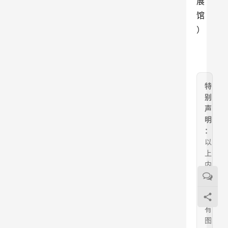
展
馆
）
特
别
声
明
：
以
上
内
容
（
如
有
图