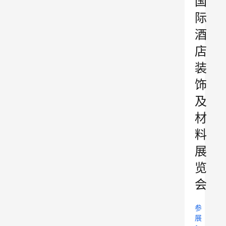
国
际
酒
店
装
饰
及
材
料
展
览
会
参
展