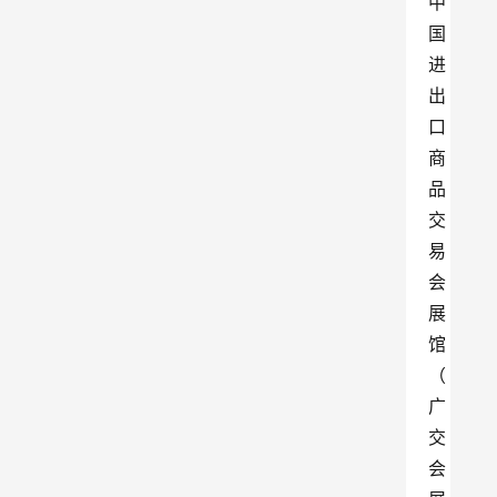
中
国
进
出
口
商
品
交
易
会
展
馆
（
广
交
会