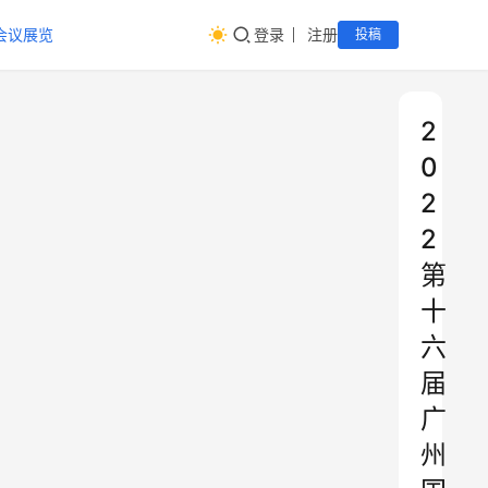
会议展览
登录
注册
投稿
2
0
2
2
第
十
六
届
广
州