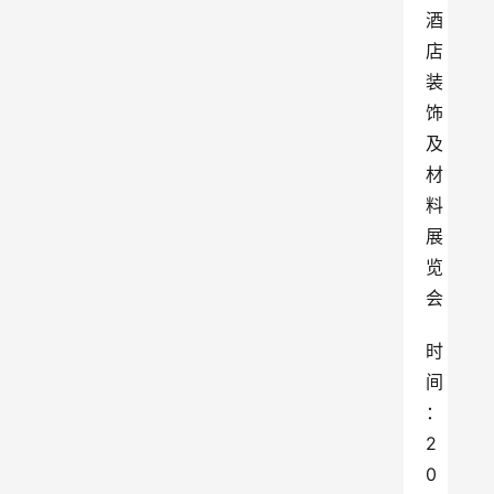
酒
店
装
饰
及
材
料
展
览
会
时
间
：
2
0