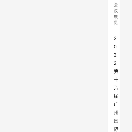
会
议
展
览
2
0
2
2
第
十
六
届
广
州
国
际