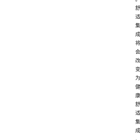
会
议
展
览