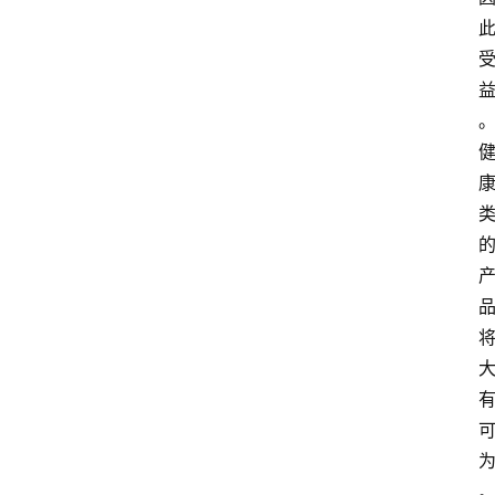
电
商
电
登录
注册
商
服
务
跨
境
电
商
电
商
专
栏