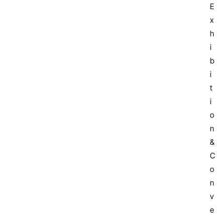
E
x
h
i
b
i
t
i
o
n 
& 
C
o
n
v
e