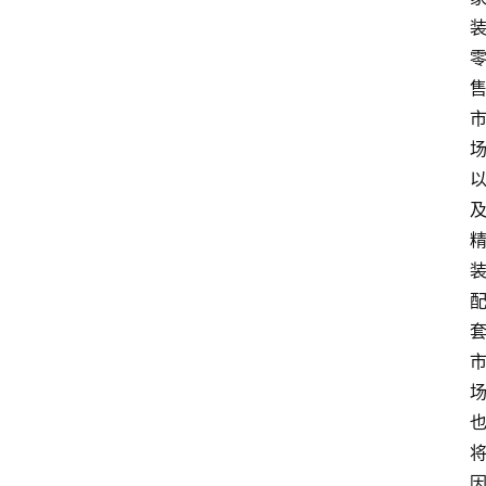
首
页
快
讯
头
条
电
商
产
业
电
商
领
域