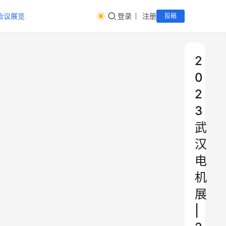
会议展览
登录
注册
投稿
2
0
2
3
武
汉
电
机
展
|