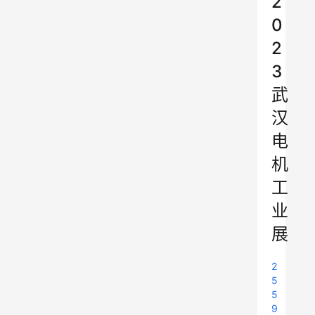
2
0
2
3
武
汉
电
机
工
业
展
2
5
5
9