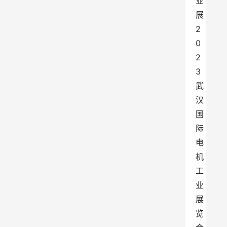
业
展
2
0
2
3
武
汉
国
际
电
机
工
业
展
览