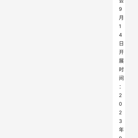
会
9
月
1
4
日
开
展
时
间
：
2
0
2
3
年