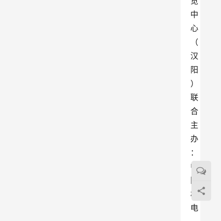
览
中
心
（
汉
阳
）
联
合
主
办
：
中
国
机
电