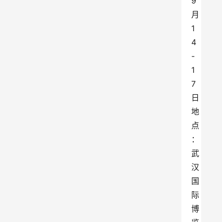
9
月
1
4
-
1
7
日 
地
点
：
武
汉
国
际
博