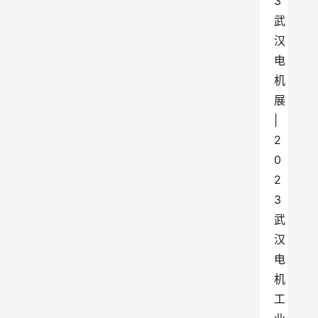
3
武
汉
电
机
展
|
2
0
2
3
武
汉
电
机
工