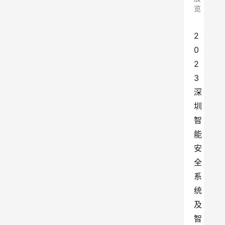
览
2
0
2
3
深
圳
智
能
安
全
系
统
及
智