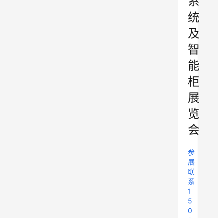
系
统
及
智
能
柜
展
览
会
参
展
联
系
1
5
0