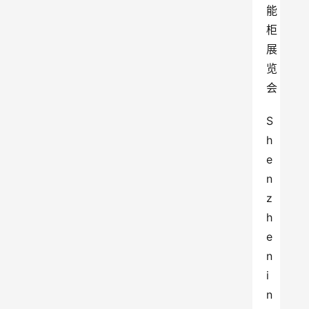
能
柜
展
览
会
S
h
e
n
z
h
e
n 
i
n