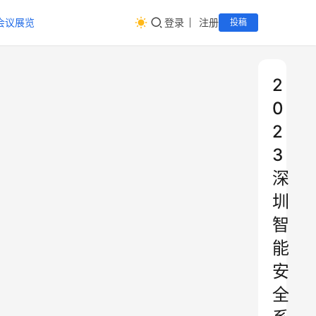
会议展览
登录
注册
投稿
2
0
2
3
深
圳
智
能
安
全