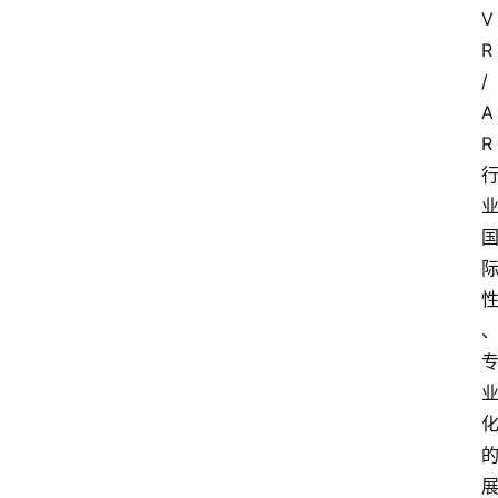
V
R
/
A
R