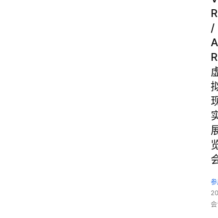
R
/
A
R
参
2
会