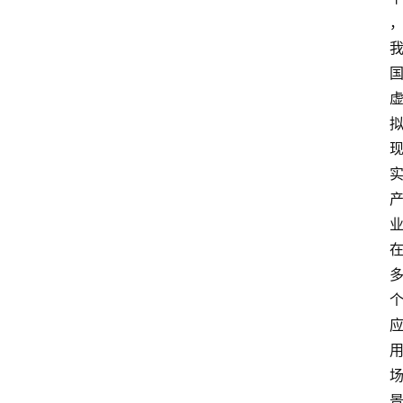
首
页
快
讯
头
条
电
商
产
业
电
商
领
域