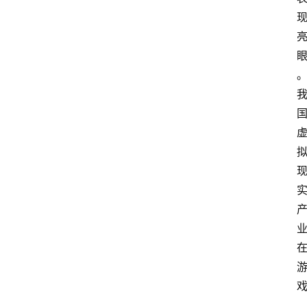
会
议
展
览