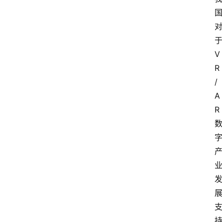
V
R
/
A
R