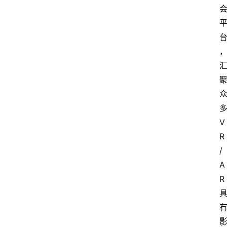
V
R
/
A
R