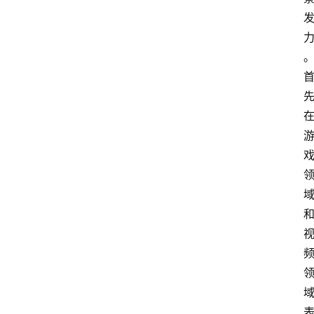
电
商
电
登录
注册
商
服
务
跨
境
电
商
电
商
专
栏