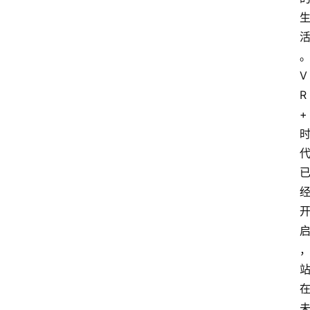
V
R
+