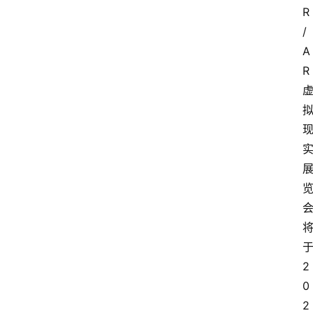
R
/
A
R
2
0
2