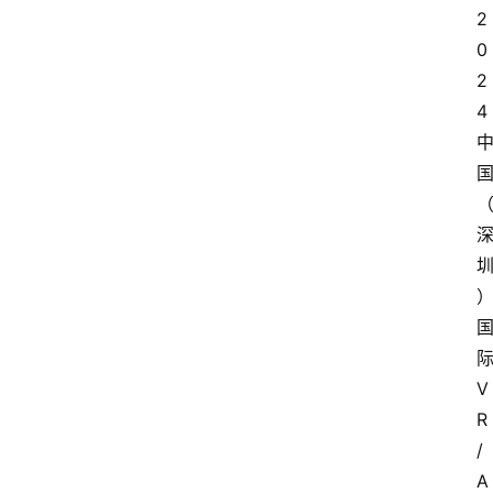
2
0
2
4
V
R
/
A