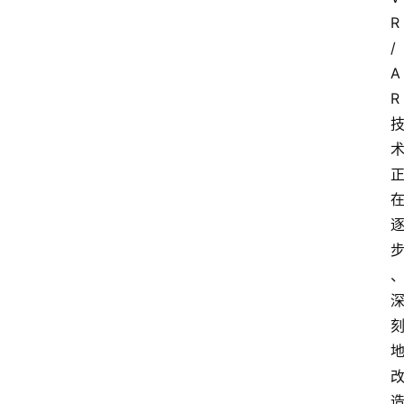
R
/
A
R