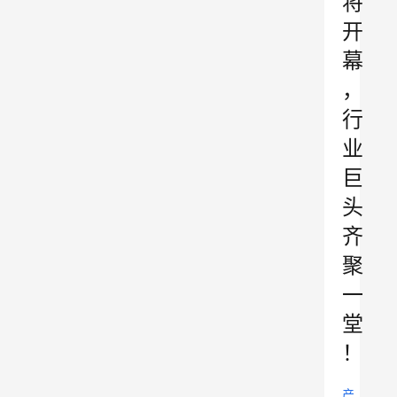
将
开
幕
，
行
业
巨
头
齐
聚
一
堂
！
产