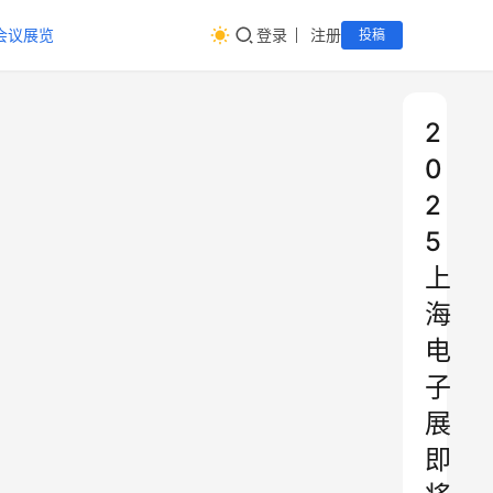
会议展览
登录
注册
投稿
2
0
2
5
上
海
电
子
展
即