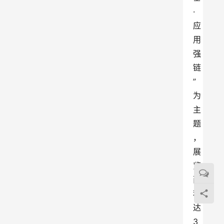
·
应
用
强
链
”
为
主
题
，
展
览
面
积
达
3