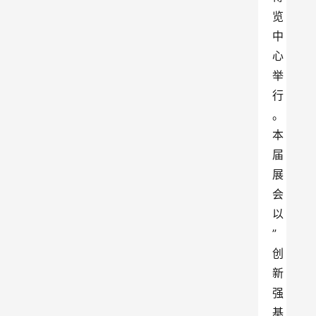
览
中
心
举
行
。
本
届
展
会
以
”
创
新
强
基