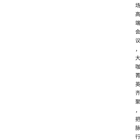
首
页
快
讯
头
条
电
商
产
业
电
商
领
域