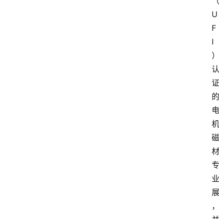
U
F
I