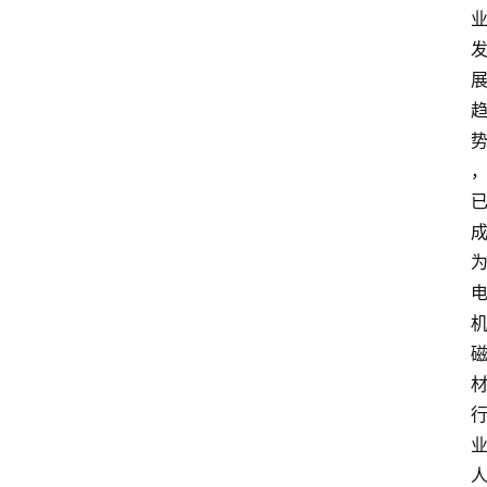
电
商
电
登录
注册
商
服
务
跨
境
电
商
电
商
专
栏