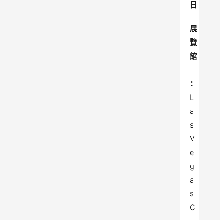
日
展
覽
館
：
L
a
s 
V
e
g
a
s 
C