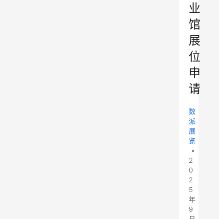
业
馆
展
位
申
请
数
派
展
览
•
2
0
2
5
年
9
月