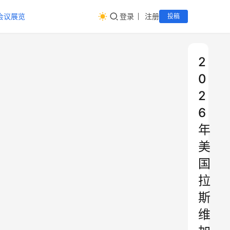
会议展览
登录
注册
投稿
2
0
2
6
年
美
国
拉
斯
维