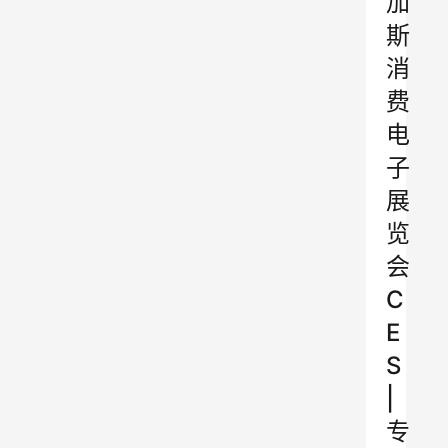
加
斯
消
费
电
子
展
览
会
C
E
S
|
专