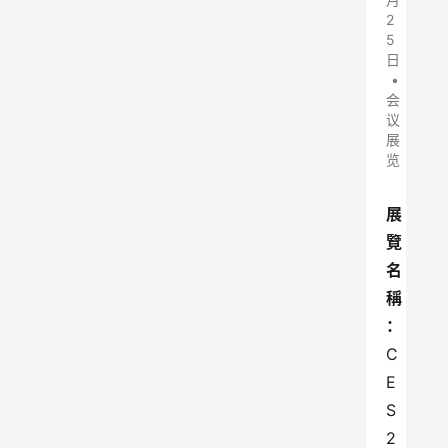
2
5
日
•
会
议
展
览
展
覽
名
稱
：
C
E
S 
2