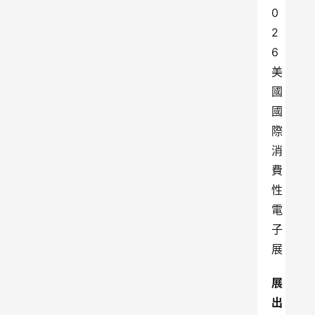
0
2
6
美
國
國
際
消
費
性
電
子
展
展
出