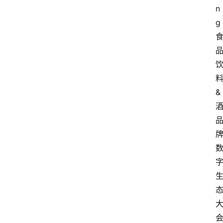
n
g
&