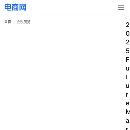
首页
会议展览
2
0
2
5
F
u
t
u
r
e
a
r