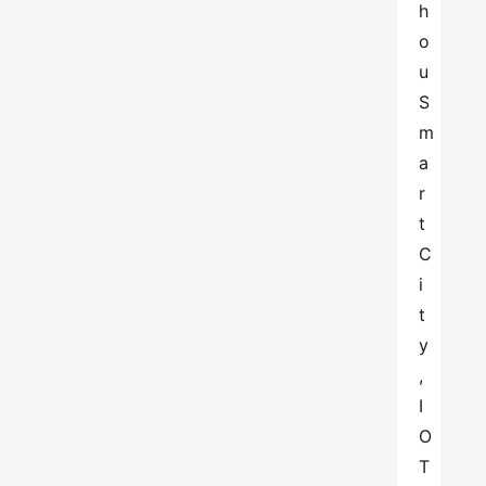
h
o
u 
S
m
a
r
t 
C
i
t
y
, 
I
O
T