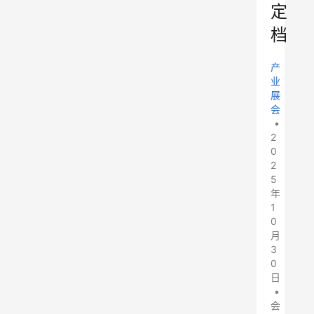
定
档
产
业
展
会
•
2
0
2
5
年
1
0
月
3
0
日
•
会