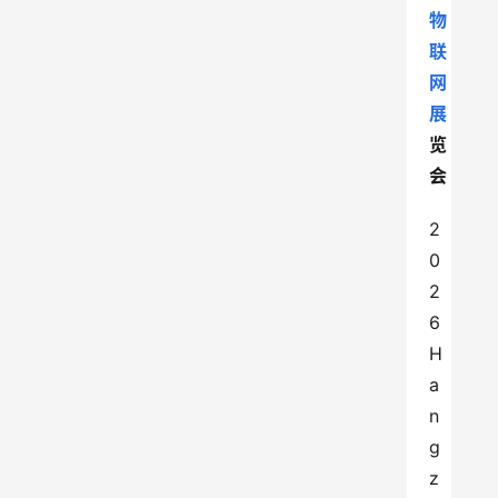
物
联
网
展
览
会
2
0
2
6
H
a
n
g
z