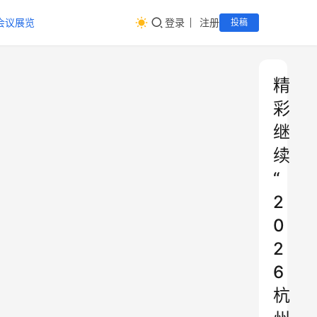
会议展览
登录
注册
投稿
精
彩
继
续
“
2
0
2
6
杭