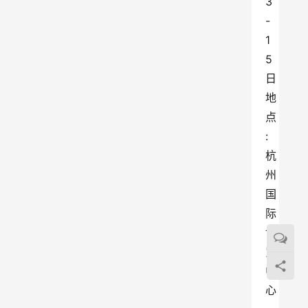
3
-
1
5
日 
地
点
:
杭
州
国
际
博
览
中
心