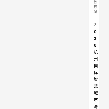
议
展
览
2
0
2
6
杭
州
国
际
智
慧
城
市
与