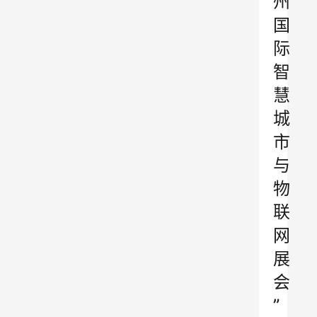
州
国
际
智
慧
城
市
与
物
联
网
展
会
”