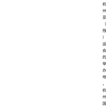
首
页
快
讯
头
条
电
商
产
业
电
商
领
域