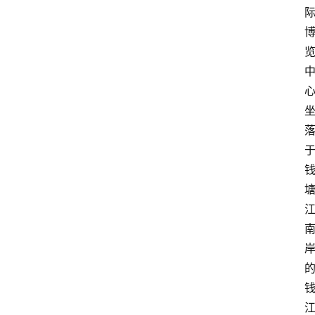
电
商
电
登录
注册
商
服
务
跨
境
电
商
电
商
专
栏