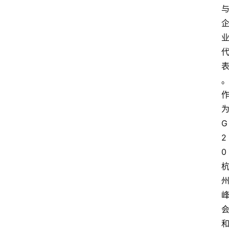
G
2
0