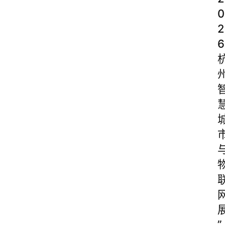
0
2
6
”