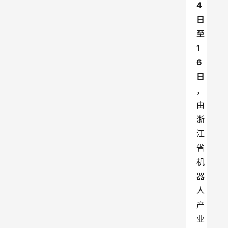
4
日
至
1
6
日
，
由
浙
江
省
机
器
人
产
业