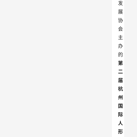
发
展
协
会
主
办
的
第
二
届
杭
州
国
际
人
形