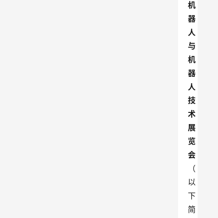
机
器
人
与
机
器
人
技
术
展
览
会
（
以
下
简