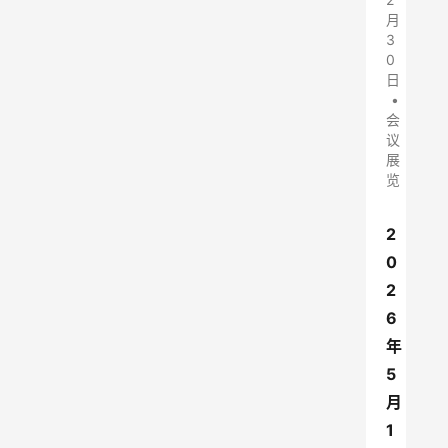
月
3
0
日
•
会
议
展
览
2
0
2
6
年
5
月
1