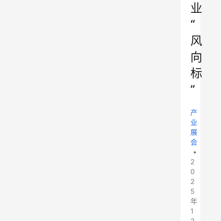
业
“
风
向
标
”
产
业
展
会
•
2
0
2
5
年
1
2