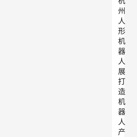
杭
州
人
形
机
器
人
展
打
造
机
器
人
产