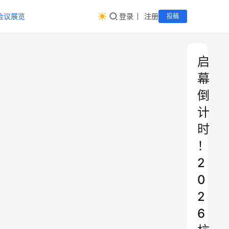
会议展览
登录
注册
投稿
启
幕
倒
计
时
！
2
0
2
6