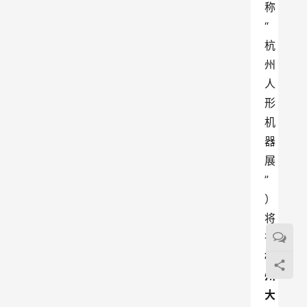
称
“
杭
州
人
形
机
器
展
”
）
将
在
杭
州
大