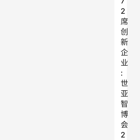
7
2
席
创
新
企
业
:
世
亚
智
博
会
2