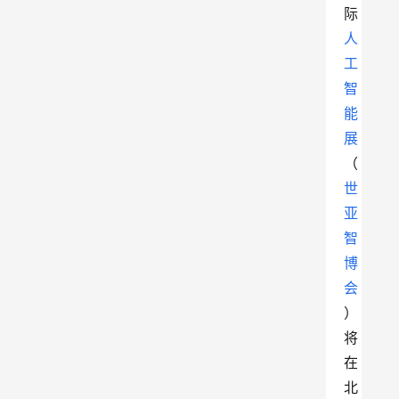
际
人
工
智
能
展
（
世
亚
智
博
会
）
将
在
北