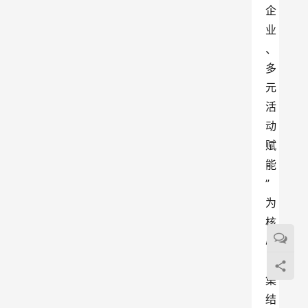
企
业
、
多
元
活
动
赋
能
”
为
核
心
，
集
结