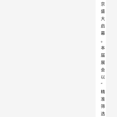
京
盛
大
启
幕
。
本
届
展
会
以
“
精
准
筛
选