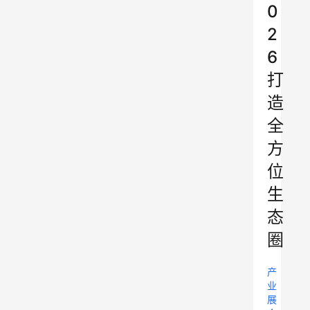
0
2
6
打
造
全
方
位
生
态
圈
产
业
展