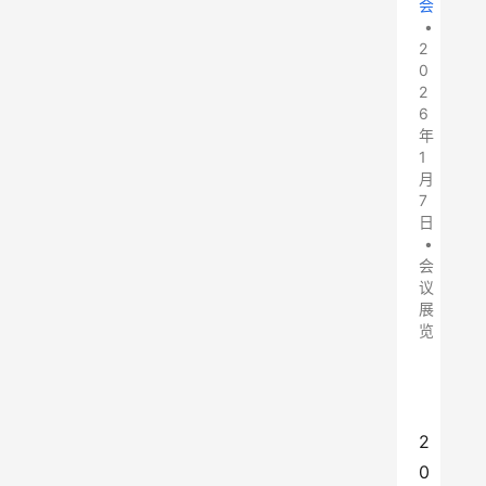
会
•
2
0
2
6
年
1
月
7
日
•
会
议
展
览
2
0