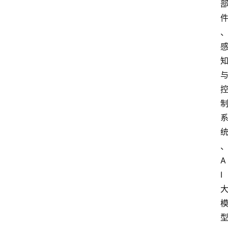
电
商
电
登录
注册
商
服
务
跨
境
电
商
A
I
电
商
专
栏