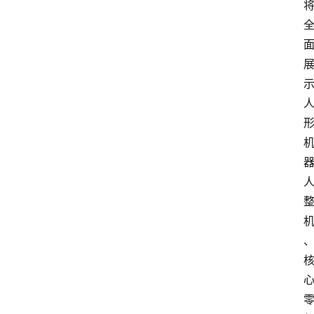
首
页
快
讯
头
条
电
商
产
业
电
商
领
域