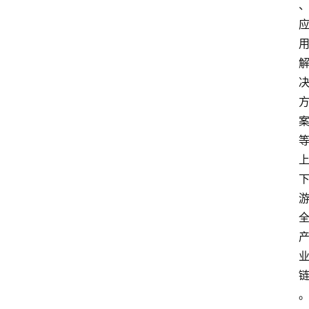
会
议
展
览