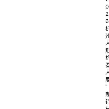
0
2
6
”