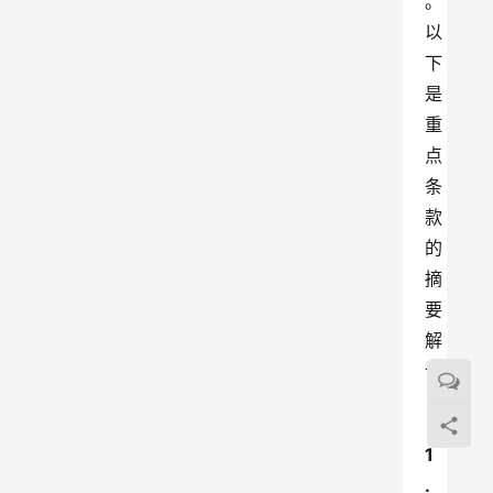
。
以
下
是
重
点
条
款
的
摘
要
解
读
：
1
. 