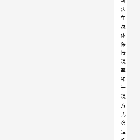
新
法
在
总
体
保
持
税
率
和
计
税
方
式
稳
定