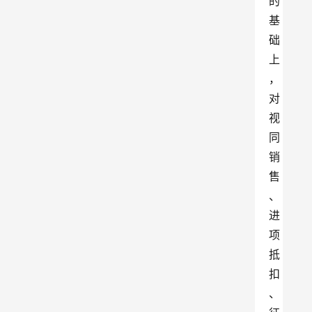
的
基
础
上
，
对
视
同
销
售
、
进
项
抵
扣
、