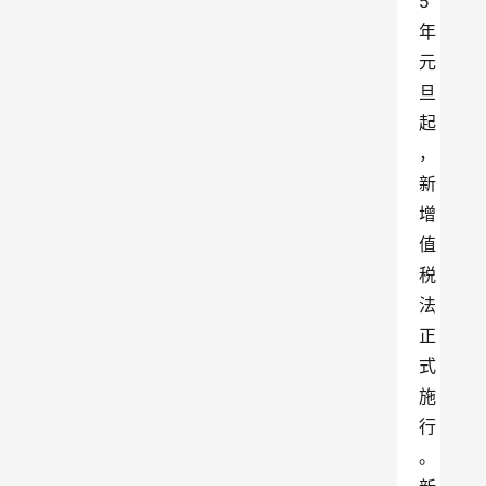
5
年
元
旦
起
，
新
增
值
税
法
正
式
施
行
。