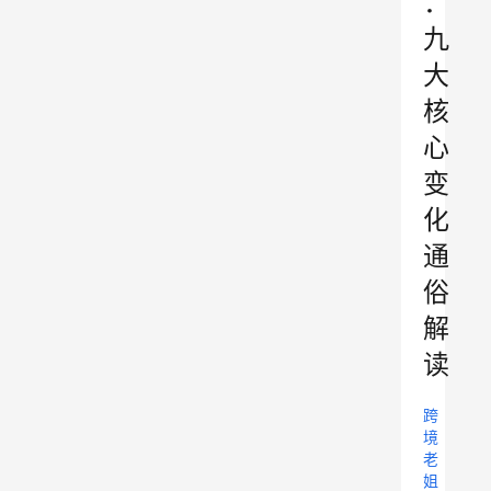
：
九
大
核
心
变
化
通
俗
解
读
跨
境
老
姐