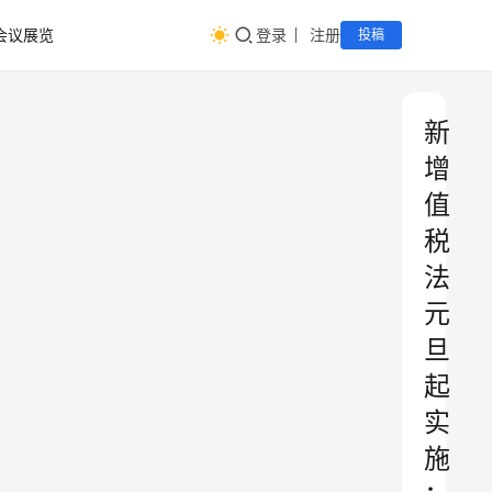
会议展览
登录
注册
投稿
新
增
值
税
法
元
旦
起
实
施