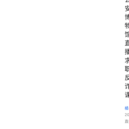
橘
2
直