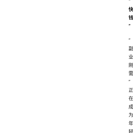
“
”
“
”