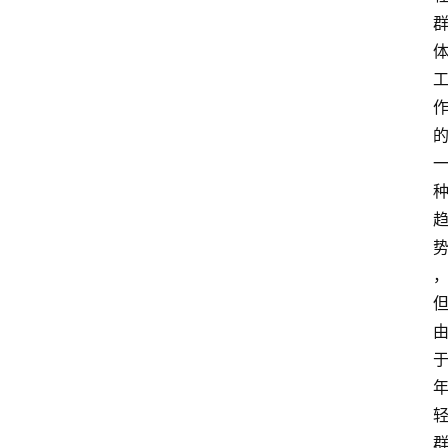
首
页
快
讯
头
条
电
商
产
业
电
商
领
域