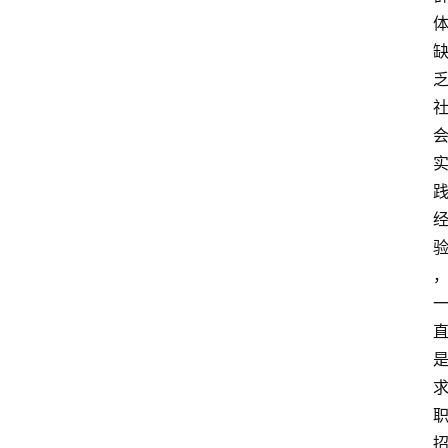
电
商
电
登录
注册
商
服
务
跨
境
电
商
电
商
专
栏