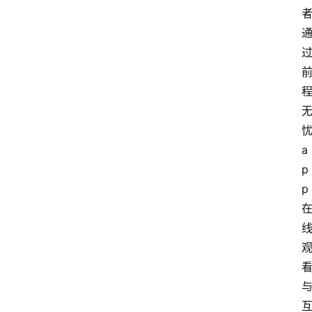
a
p
p