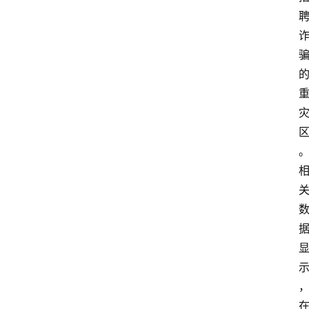
会
议
展
览