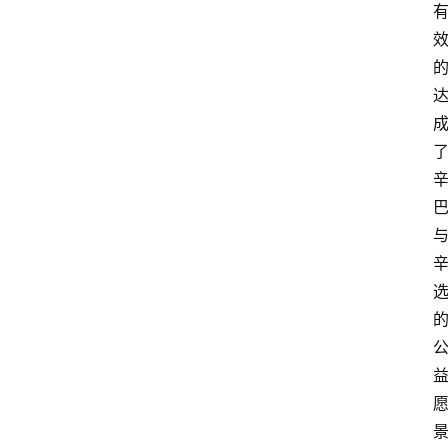
首
页
快
讯
头
条
电
商
产
业
电
商
领
域