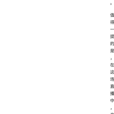
电
商
电
登录
注册
商
服
务
跨
境
电
商
电
商
专
栏