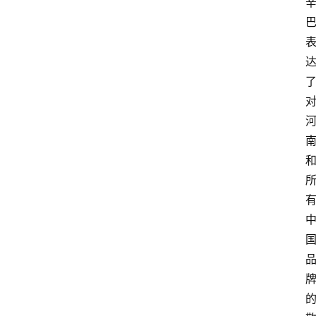
会
议
展
览