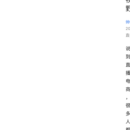
帅
2
直