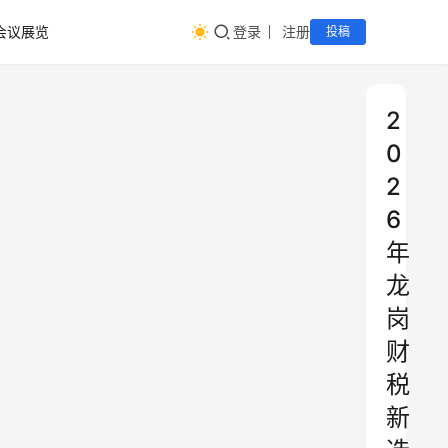
会议展览
登录
注册
投稿
2
0
2
6
年
龙
岗
财
税
新