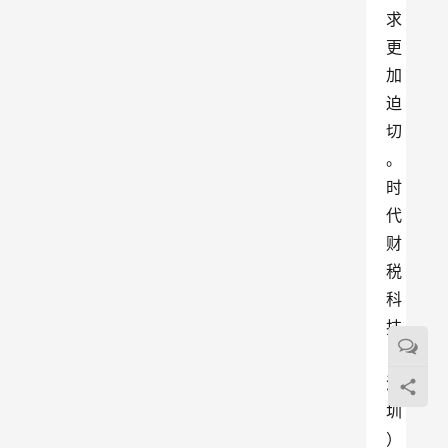
求
更
加
迫
切
。
时
代
财
税
科
技
（
深
圳
）