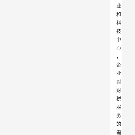
业
和
科
技
中
心
，
企
业
对
财
税
服
务
的
需