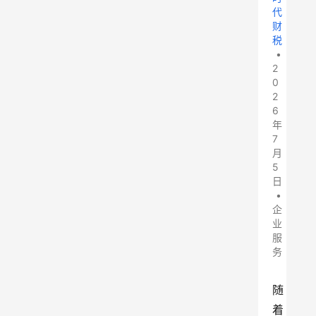
代
财
税
•
2
0
2
6
年
7
月
5
日
•
企
业
服
务
随
着