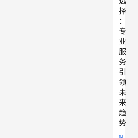
选
择
：
专
业
服
务
引
领
未
来
趋
势
时