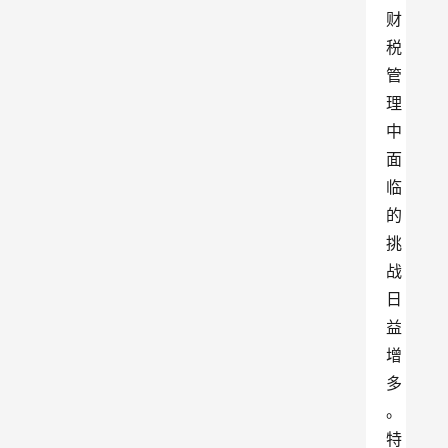
财
税
管
理
中
面
临
的
挑
战
日
益
增
多
。
特