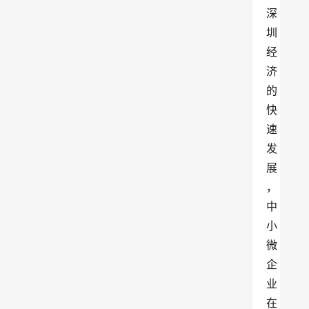
深
圳
经
济
的
快
速
发
展
，
中
小
微
企
业
在