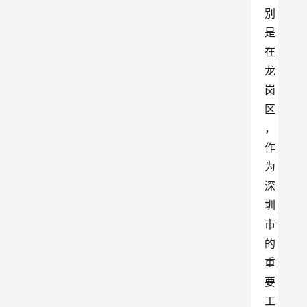
别
是
在
龙
岗
区
，
作
为
深
圳
市
的
重
要
工