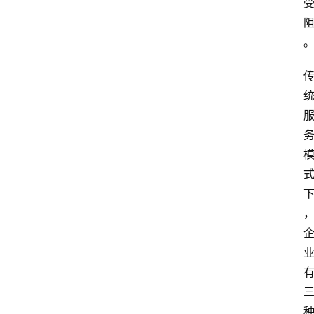
电
商
电
登录
注册
商
服
务
跨
境
电
商
电
商
专
栏