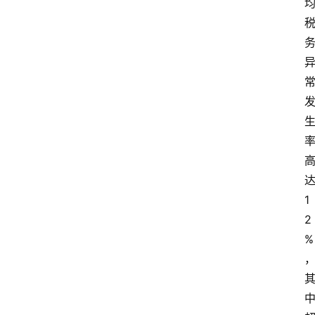
1
2
%