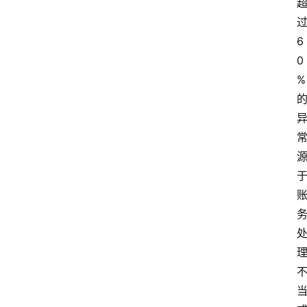
6
0
%