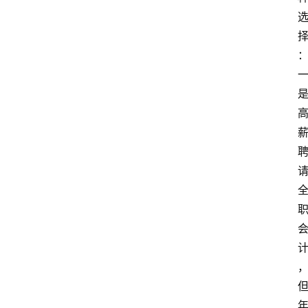
会
议
展
览