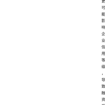
首
页
快
讯
头
条
电
商
产
业
电
商
领
域