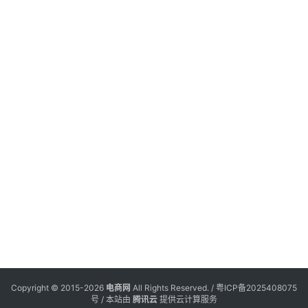
境
2
电
商
淋
20
年
电
月
展
2
商
会
览
专
栏
展
20
年
月
会
会
议
览
展
览
Copyright © 2015-2026
电商网
All Rights Reserved. /
粤ICP备2025408075
号
/ 本站由
腾讯云
提供云计算服务