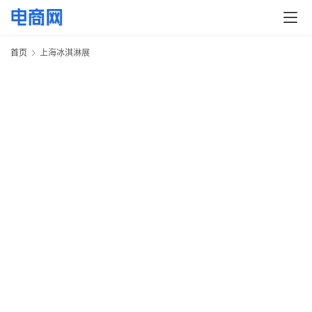
首页
上海冰淇淋展
首
页
快
讯
头
条
电
商