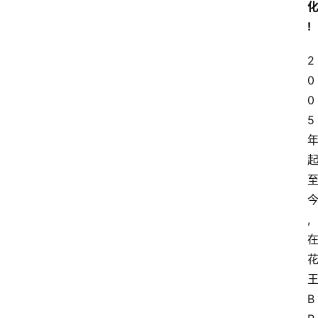
!
2
0
0
5
,
B