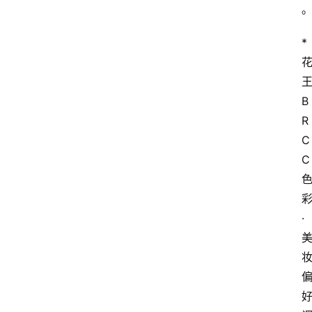
电
商
*
电
登录
注册
商
王
服
B
务
R
C
跨
C
境
电
商
·
电
商
专
栏