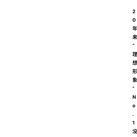
2
0
“
”
N
o
.
1