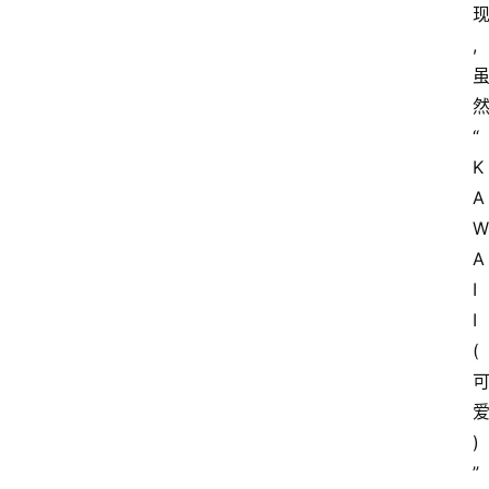
,
“
K
A
W
A
I
I
(
)
”