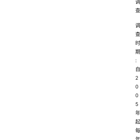
会
议
展
览
:
2
0
0
5