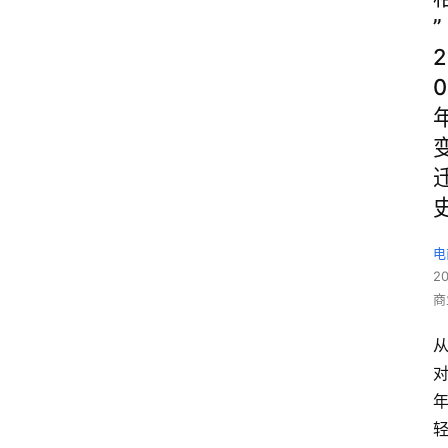
”
2
0
电
2
商