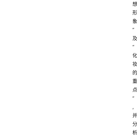
”
“
”
,