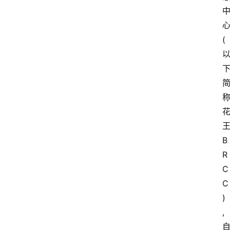
(
B
R
C
C
)
,