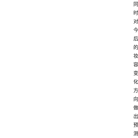
首
页
快
讯
头
条
电
商
产
业
电
商
领
域