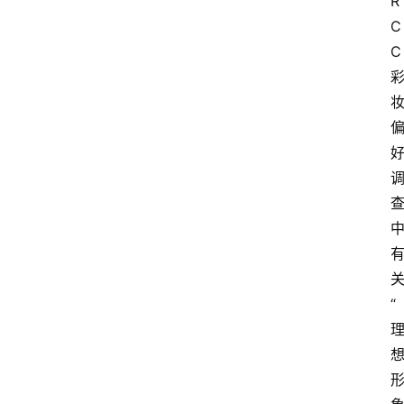
R
C
C
“