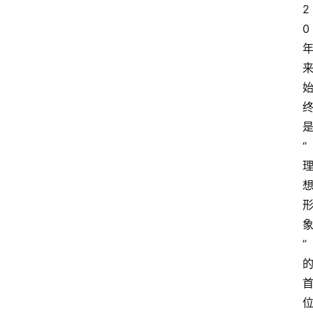
2
0
“
”