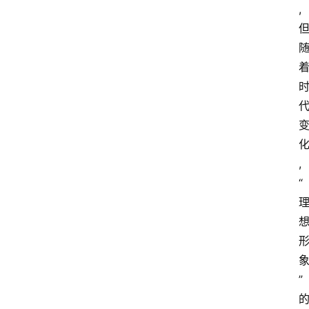
,
,
“
”