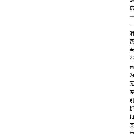
电
商
电
登录
注册
商
服
务
跨
境
电
商
电
商
专
栏