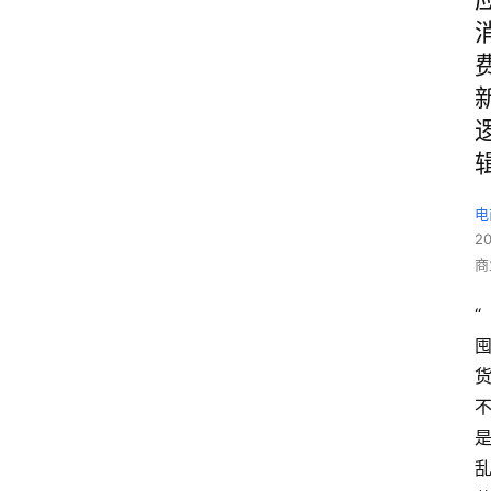
电
2
商
“