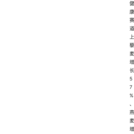
5
7
%