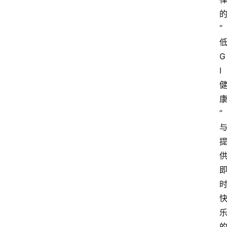
“
G
I
”