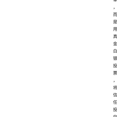
会
议
展
览