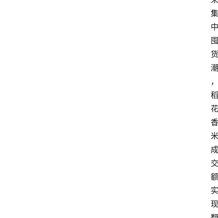
首
页
快
讯
头
条
电
商
产
业
电
商
领
域