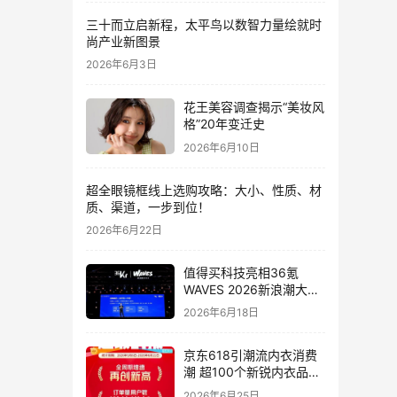
三十而立启新程，太平鸟以数智力量绘就时
尚产业新图景
2026年6月3日
花王美容调查揭示“美妆风
格”20年变迁史
2026年6月10日
超全眼镜框线上选购攻略：大小、性质、材
质、渠道，一步到位！
2026年6月22日
值得买科技亮相36氪
WAVES 2026新浪潮大
会：分享AI重构消费决策
2026年6月18日
链路下的新解法
京东618引潮流内衣消费
潮 超100个新锐内衣品牌
增长10倍
2026年6月25日