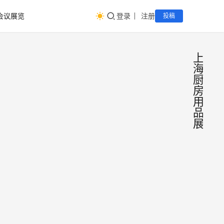
会议展览
登录
注册
投稿
上
海
厨
房
用
品
展
20
会
议
国际
展
览
百货
CCF 
会|
海国
百货
品展
参