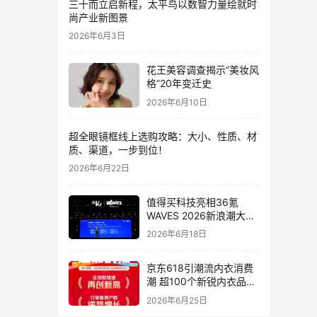
三十而立启新程，太平鸟以数智力量绘就时
尚产业新图景
2026年6月3日
花王美容调查揭示“美妆风
格”20年变迁史
2026年6月10日
超全眼镜框线上选购攻略：大小、性质、材
质、渠道，一步到位！
2026年6月22日
值得买科技亮相36氪
WAVES 2026新浪潮大
会：分享AI重构消费决策
2026年6月18日
链路下的新解法
京东618引潮流内衣消费
潮 超100个新锐内衣品牌
增长10倍
2026年6月25日