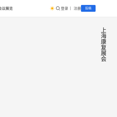
会议展览
登录
注册
投稿
上
海
康
复
展
会
202
会
议
第18
展
览
届上
2024
海国
第18
上海
际养
际养
老、
大会
2023