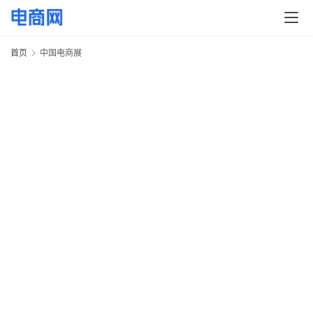
快
讯
首页
中国电商展
头
条
电
商
产
业
电
商
领
域
电
商