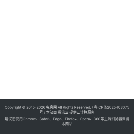
电
登录
注册
商
服
务
跨
境
电
商
电
商
专
Copyright © 2015-2026
电商网
All Rights Reserved. /
粤ICP备2025408075
栏
号
/ 本站由
腾讯云
提供云计算服务
建议您使用Chrome、Safari、Edge、Firefox、Opera、360等主流浏览器浏览
本网站
会