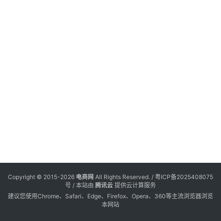
电
登录
注册
商
服
务
跨
境
电
商
电
商
专
Copyright © 2015-2026
电商网
All Rights Reserved. /
粤ICP备2025408075
栏
号
/ 本站由
腾讯云
提供云计算服务
建议您使用Chrome、Safari、Edge、Firefox、Opera、360等主流浏览器浏览
本网站
会