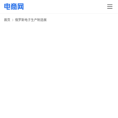
快
讯
首页
俄罗斯电子生产制造展
头
条
电
商
产
业
电
商
领
E
域
电
2
商