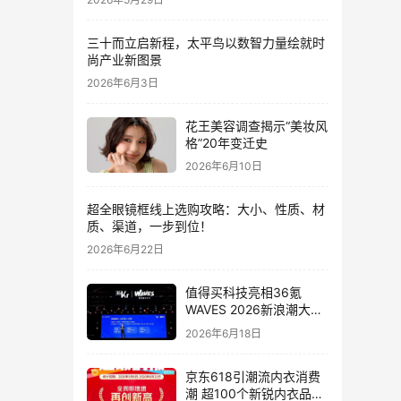
三十而立启新程，太平鸟以数智力量绘就时
尚产业新图景
2026年6月3日
花王美容调查揭示“美妆风
格”20年变迁史
2026年6月10日
超全眼镜框线上选购攻略：大小、性质、材
质、渠道，一步到位！
2026年6月22日
值得买科技亮相36氪
WAVES 2026新浪潮大
会：分享AI重构消费决策
2026年6月18日
链路下的新解法
京东618引潮流内衣消费
潮 超100个新锐内衣品牌