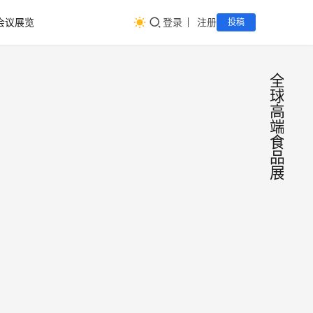
会议展览
登录
注册
投稿
全
球
高
端
食
品
展
2024
全食展
23届
上届回顾
高端食
月12-1
展
由中国