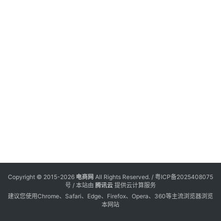
电
登录
注册
商
服
务
跨
境
电
商
电
商
专
Copyright © 2015-2026
电商网
All Rights Reserved. /
粤ICP备2025408075
栏
号
/ 本站由
腾讯云
提供云计算服务
建议您使用Chrome、Safari、Edge、Firefox、Opera、360等主流浏览器浏览
本网站
会