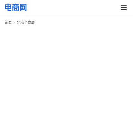
快
讯
首页
北京全食展
头
条
电
商
产
业
电
商
领
域
电
商